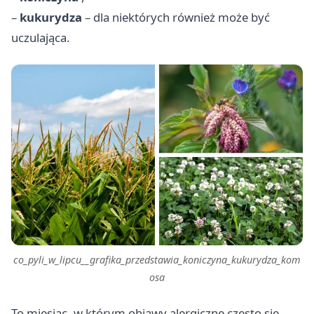
–
kukurydza
– dla niektórych również może być
uczulająca.
co_pyli_w_lipcu__grafika_przedstawia_koniczyna_kukurydza_kom
osa
To miesiąc, w którym objawy alergiczne często się