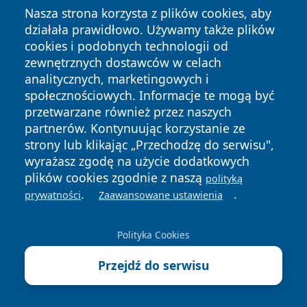
6 sierpnia 2026
Nasza strona korzysta z plików cookies, aby
Pomyliła auta, ukradła tablice. 36-
działała prawidłowo. Używamy także plików
latka chciała „pomóc” koleżance
cookies i podobnych technologii od
zewnętrznych dostawców w celach
6 sierpnia 2026
analitycznych, marketingowych i
Żniwa w Jeleniej Górze i okolicach.
społecznościowych. Informacje te mogą być
Dzieci są o krok od tragedii
przetwarzane również przez naszych
partnerów. Kontynuując korzystanie ze
6 sierpnia 2026
strony lub klikając „Przechodzę do serwisu",
Tour de Pologne zmieni trasy
wyrażasz zgodę na użycie dodatkowych
autobusów z Karpacza
plików cookies zgodnie z naszą
polityką
.
.
prywatności
Zaawansowane ustawienia
6 sierpnia 2026
Tour de Pologne wjeżdża w góry.
Polityka Cookies
Finał pod Orlinkiem w Karpaczu
Przejdź do serwisu