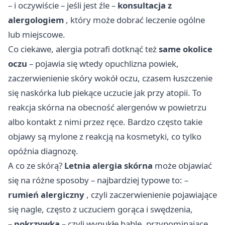
– i oczywiście – jeśli jest źle –
konsultacja z
alergologiem
, który może dobrać leczenie ogólne
lub miejscowe.
Co ciekawe, alergia potrafi dotknąć też
same okolice
oczu
– pojawia się wtedy opuchlizna powiek,
zaczerwienienie skóry wokół oczu, czasem łuszczenie
się naskórka lub piekące uczucie jak przy atopii. To
reakcja skórna na obecność alergenów w powietrzu
albo kontakt z nimi przez ręce. Bardzo często takie
objawy są mylone z reakcją na kosmetyki, co tylko
opóźnia diagnozę.
A co ze skórą?
Letnia alergia skórna
może objawiać
się na różne sposoby – najbardziej typowe to: –
rumień alergiczny
, czyli zaczerwienienie pojawiające
się nagle, często z uczuciem gorąca i swędzenia,
–
pokrzywka
– czyli wypukłe bąble, przypominające