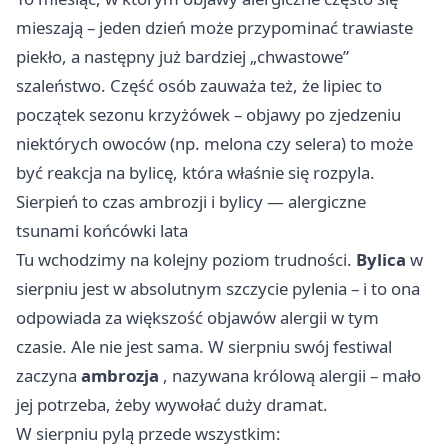
mieszają – jeden dzień może przypominać trawiaste
piekło, a następny już bardziej „chwastowe”
szaleństwo. Część osób zauważa też, że lipiec to
początek sezonu krzyżówek – objawy po zjedzeniu
niektórych owoców (np. melona czy selera) to może
być reakcja na bylicę, która właśnie się rozpyla.
Sierpień to czas ambrozji i bylicy — alergiczne
tsunami końcówki lata
Tu wchodzimy na kolejny poziom trudności.
Bylica
w
sierpniu jest w absolutnym szczycie pylenia – i to ona
odpowiada za większość objawów alergii w tym
czasie. Ale nie jest sama. W sierpniu swój festiwal
zaczyna
ambrozja
, nazywana królową alergii – mało
jej potrzeba, żeby wywołać duży dramat.
W sierpniu pylą przede wszystkim: