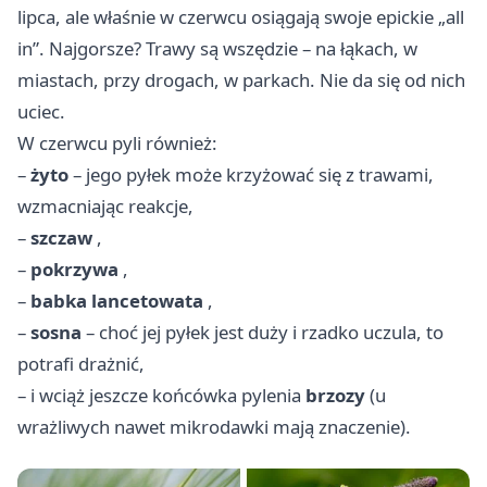
lipca, ale właśnie w czerwcu osiągają swoje epickie „all
in”. Najgorsze? Trawy są wszędzie – na łąkach, w
miastach, przy drogach, w parkach. Nie da się od nich
uciec.
W czerwcu pyli również:
–
żyto
– jego pyłek może krzyżować się z trawami,
wzmacniając reakcje,
–
szczaw
,
–
pokrzywa
,
–
babka lancetowata
,
–
sosna
– choć jej pyłek jest duży i rzadko uczula, to
potrafi drażnić,
– i wciąż jeszcze końcówka pylenia
brzozy
(u
wrażliwych nawet mikrodawki mają znaczenie).