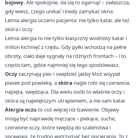
bojowy
. Ale spokojnie, da się to ogarnąć – zwłaszcza,
gdy wiesz, czego unikać i kiedy zamykać okna.
Letnia alergia oczami pacjenta: nie tylko katar, ale też
skóra i oczy
Letnia alergia to nie tylko klasyczny wodnisty katar i
milion kichnięć z rzędu. Gdy pyłki wchodzą na pełne
obroty, ciało daje sygnały na różnych frontach – i to
często tam, gdzie najmniej się tego spodziewasz.
Oczy
zaczynają piec i swędzieć jakby ktoś wsypał
piasek pod powiekę, a
skóra
nagle robi się czerwona,
napięta, swędząca. Dla wielu osób to właśnie oczy i
skóra są największym utrapieniem, a nie sam katar.
Alergia oczu
to coś więcej niż łzawienie. Objawy
mogą być naprawdę męczące – piekące, suche,
czerwone oczy, które swędzą do szaleństwa i
sprawiają, że trudno wytrzymać bez pocierania. To z