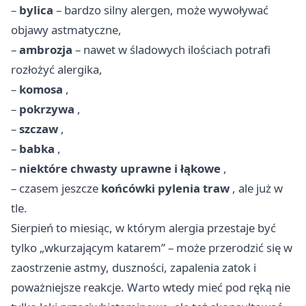
–
bylica
– bardzo silny alergen, może wywoływać
objawy astmatyczne,
–
ambrozja
– nawet w śladowych ilościach potrafi
rozłożyć alergika,
–
komosa
,
–
pokrzywa
,
–
szczaw
,
–
babka
,
–
niektóre chwasty uprawne i łąkowe
,
– czasem jeszcze
końcówki pylenia traw
, ale już w
tle.
Sierpień to miesiąc, w którym alergia przestaje być
tylko „wkurzającym katarem” – może przerodzić się w
zaostrzenie astmy, duszności, zapalenia zatok i
poważniejsze reakcje. Warto wtedy mieć pod ręką nie