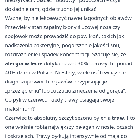
dokładnie tam, gdzie trudno jej unikać.
Ważne, by nie lekceważyć nawet łagodnych objawów.
Przewlekły stan zapalny błony śluzowej nosa czy
spojówek może prowadzić do powikłań, takich jak
nadkażenia bakteryjne, pogorszenie jakości snu,
rozdrażnienie i spadek koncentracji. Szacuje się, że
alergia w lecie
dotyka nawet 30% dorosłych i ponad
40% dzieci w Polsce. Niestety, wiele osób wciąż nie
diagnozuje swoich objawów, przypisując je
„przeziębieniu” lub „uczuciu zmęczenia od gorąca”.
Co pyli w czerwcu, kiedy trawy osiągają swoje
maksimum?
Czerwiec to absolutny szczyt sezonu pylenia
traw
. I to
one właśnie robią największy bałagan w nosie, oczach
i oskrzelach. Trawy pyłkują intensywnie od maja do