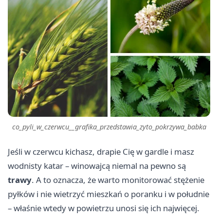
co_pyli_w_czerwcu__grafika_przedstawia_zyto_pokrzywa_babka
Jeśli w czerwcu kichasz, drapie Cię w gardle i masz
wodnisty katar – winowajcą niemal na pewno są
trawy
. A to oznacza, że warto monitorować stężenie
pyłków i nie wietrzyć mieszkań o poranku i w południe
– właśnie wtedy w powietrzu unosi się ich najwięcej.