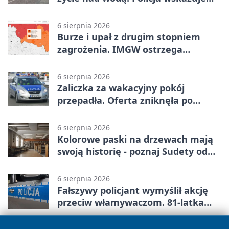
sposób
6 sierpnia 2026
Burze i upał z drugim stopniem
zagrożenia. IMGW ostrzega
turystów
6 sierpnia 2026
Zaliczka za wakacyjny pokój
przepadła. Oferta zniknęła po
przelewie
6 sierpnia 2026
Kolorowe paski na drzewach mają
swoją historię - poznaj Sudety od
środka
6 sierpnia 2026
Fałszywy policjant wymyślił akcję
przeciw włamywaczom. 81-latka
straciła 40 tysięcy złotych