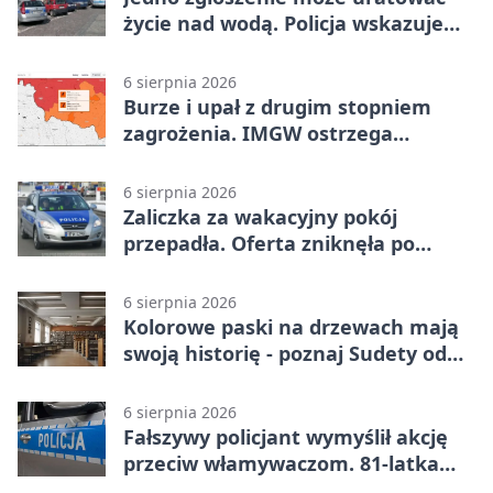
życie nad wodą. Policja wskazuje
sposób
6 sierpnia 2026
Burze i upał z drugim stopniem
zagrożenia. IMGW ostrzega
turystów
6 sierpnia 2026
Zaliczka za wakacyjny pokój
przepadła. Oferta zniknęła po
przelewie
6 sierpnia 2026
Kolorowe paski na drzewach mają
swoją historię - poznaj Sudety od
środka
6 sierpnia 2026
Fałszywy policjant wymyślił akcję
przeciw włamywaczom. 81-latka
straciła 40 tysięcy złotych