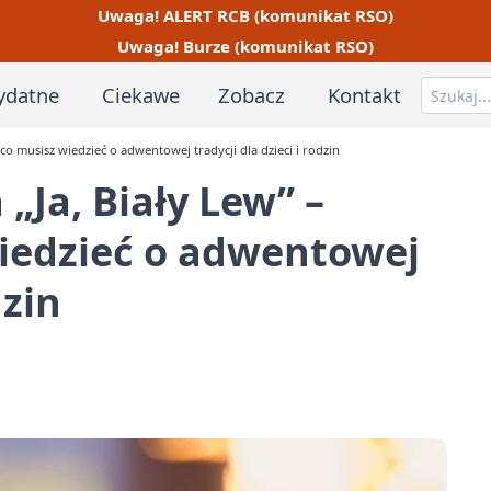
Uwaga! ALERT RCB (komunikat RSO)
Uwaga! Burze (komunikat RSO)
ydatne
Ciekawe
Zobacz
Kontakt
 co musisz wiedzieć o adwentowej tradycji dla dzieci i rodzin
 „Ja, Biały Lew” –
wiedzieć o adwentowej
dzin