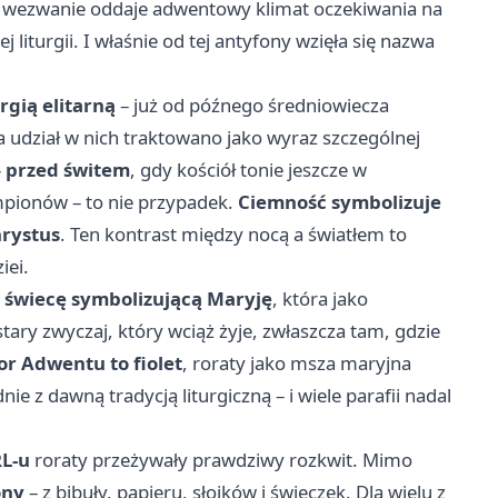
o wezwanie oddaje adwentowy klimat oczekiwania na
 liturgii. I właśnie od tej antyfony wzięła się nazwa
rgią elitarną
– już od późnego średniowiecza
 a udział w nich traktowano jako wyraz szczególnej
–
przed świtem
, gdy kościół tonie jeszcze w
ampionów – to nie przypadek.
Ciemność symbolizuje
hrystus
. Ten kontrast między nocą a światłem to
iei.
–
świecę symbolizującą Maryję
, która jako
tary zwyczaj, który wciąż żyje, zwłaszcza tam, gdzie
or Adwentu to fiolet
, roraty jako msza maryjna
dnie z dawną tradycją liturgiczną – i wiele parafii nadal
L-u
roraty przeżywały prawdziwy rozkwit. Mimo
ony
– z bibuły, papieru, słoików i świeczek. Dla wielu z