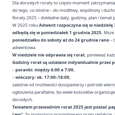
Dla dorosłych roraty to często moment zatrzymania
do tego, co istotne – do modlitwy, wspólnoty i duc
Roraty 2025 – dokładne daty, godziny, plan i temat
W 2025 roku
Adwent rozpoczyna się w niedzielę 
odbędą się w poniedziałek 1 grudnia 2025
. Msze
poniedziałku do soboty aż do 24 grudnia rano
– 
adwentowa.
W niedziele nie odprawia się rorat
, ponieważ każd
Godziny rorat są ustalane indywidualnie przez p
–
poranki: między 6:00 a 7:00
,
–
wieczory: ok. 17:00–18:00
,
zależnie od możliwości duszpasterzy i potrzeb wiern
ogłoszenia parafialne, bo wiele kościołów organizuj
dorosłych.
Tematem przewodnim rorat 2025 jest postać pap
Lew”
. To propozycja przygotowana przez redakcję 