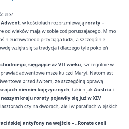
ściele?
ę
Adwent
, w kościołach rozbrzmiewają
roraty
–
óre od wieków mają w sobie coś poruszającego. Mimo
ś nieuchwytnego przyciąga ludzi, a szczególnie
awdę wzięła się ta tradycja i dlaczego tyle pokoleń
achodniego, sięgające aż VII wieku
, szczególnie w
odprawiać adwentowe msze ku czci Maryi. Natomiast
 adwentowe przed świtem, ze szczególną oprawą
 krajach niemieckojęzycznych
, takich jak
Austria
i
naszym kraju roraty pojawiły się już w XIV
klasztorach czy na dworach, ale i w parafiach wiejskich
łacińskiej antyfony na wejście – „Rorate caeli