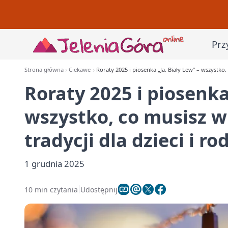
Prz
Strona główna
Ciekawe
Roraty 2025 i piosenka „Ja, Biały Lew” – wszystko,
Roraty 2025 i piosenka
wszystko, co musisz 
tradycji dla dzieci i ro
1 grudnia 2025
10 min czytania
Udostępnij