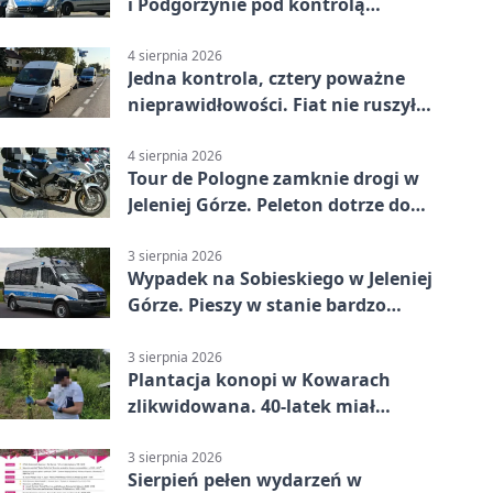
i Podgórzynie pod kontrolą
mundurowych
4 sierpnia 2026
Jedna kontrola, cztery poważne
nieprawidłowości. Fiat nie ruszył
dalej z Jeleniej Góry
4 sierpnia 2026
Tour de Pologne zamknie drogi w
Jeleniej Górze. Peleton dotrze do
Karpacza
3 sierpnia 2026
Wypadek na Sobieskiego w Jeleniej
Górze. Pieszy w stanie bardzo
ciężkim
3 sierpnia 2026
Plantacja konopi w Kowarach
zlikwidowana. 40-latek miał
marihuanę
3 sierpnia 2026
Sierpień pełen wydarzeń w