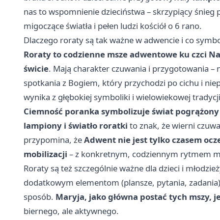
nas to wspomnienie dzieciństwa – skrzypiący śnieg p
migoczące światła i pełen ludzi kościół o 6 rano.
Dlaczego roraty są tak ważne w adwencie i co symbo
Roraty to codzienne msze adwentowe ku czci Na
świcie
. Mają charakter czuwania i przygotowania –
spotkania z Bogiem, który przychodzi po cichu i niep
wynika z głębokiej symboliki i wielowiekowej tradycji
Ciemność poranka symbolizuje świat pogrążony
lampiony i światło roratki
to znak, że wierni czuwa
przypomina, że
Adwent nie jest tylko czasem oc
mobilizacji
– z konkretnym, codziennym rytmem mod
Roraty są też szczególnie ważne dla dzieci i młodzie
dodatkowym elementom (plansze, pytania, zadania
sposób.
Maryja, jako główna postać tych mszy, j
biernego, ale aktywnego.