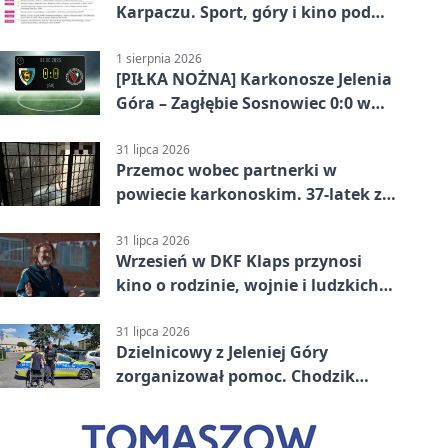
Karpaczu. Sport, góry i kino pod
chmurką
1 sierpnia 2026
[PIŁKA NOŻNA] Karkonosze Jelenia
Góra – Zagłębie Sosnowiec 0:0 w
Betclic 3. Lidze Grupa 3 (Grupa III)
31 lipca 2026
Przemoc wobec partnerki w
powiecie karkonoskim. 37-latek z
zakazem
31 lipca 2026
Wrzesień w DKF Klaps przynosi
kino o rodzinie, wojnie i ludzkich
słabościach
31 lipca 2026
Dzielnicowy z Jeleniej Góry
zorganizował pomoc. Chodzik
ułatwi codzienne życie