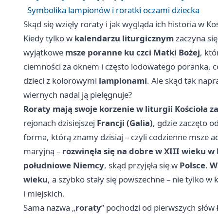
Symbolika lampionów i roratki oczami dziecka
Skąd się wzięły roraty i jak wygląda ich historia w Ko
Kiedy tylko w
kalendarzu liturgicznym
zaczyna si
wyjątkowe
msze poranne ku czci Matki Bożej
, kt
ciemności za oknem i często lodowatego poranka, co
dzieci z kolorowymi
lampionami
. Ale skąd tak napr
wiernych nadal ją pielęgnuje?
Roraty mają swoje korzenie w liturgii Kościoła z
rejonach dzisiejszej
Francji (Galia)
, gdzie zaczęto 
forma, którą znamy dzisiaj – czyli codzienne msze
maryjną –
rozwinęła się na dobre w XIII wieku w
południowe Niemcy
, skąd przyjęła się w
Polsce
.
W 
wieku
, a szybko stały się powszechne – nie tylko w 
i miejskich.
Sama nazwa „
roraty
” pochodzi od pierwszych słów