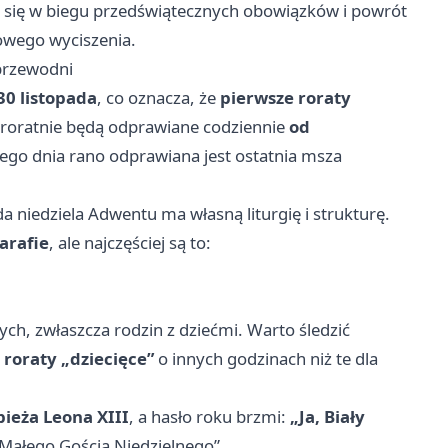
 się w biegu przedświątecznych obowiązków i powrót
howego wyciszenia.
 przewodni
30 listopada
, co oznacza, że
pierwsze roraty
 roratnie będą odprawiane codziennie
od
tego dnia rano odprawiana jest ostatnia msza
a niedziela Adwentu ma własną liturgię i strukturę.
arafie
, ale najczęściej są to:
ych, zwłaszcza rodzin z dziećmi. Warto śledzić
e
roraty „dziecięce”
o innych godzinach niż te dla
ieża Leona XIII
, a hasło roku brzmi:
„Ja, Biały
„Małego Gościa Niedzielnego”.