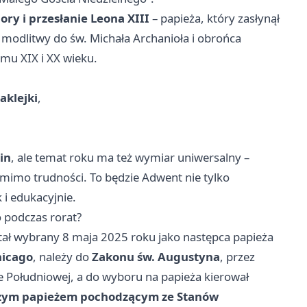
ory i przesłanie Leona XIII
– papieża, który zasłynął
modlitwy do św. Michała Archanioła i obrońca
omu XIX i XX wieku.
aklejki
,
in
, ale temat roku ma też wymiar uniwersalny –
 mimo trudności. To będzie Adwent nie tylko
 i edukacyjnie.
o podczas rorat?
stał wybrany 8 maja 2025 roku jako następca papieża
hicago
, należy do
Zakonu św. Augustyna
, przez
ce Południowej, a do wyboru na papieża kierował
zym papieżem pochodzącym ze Stanów