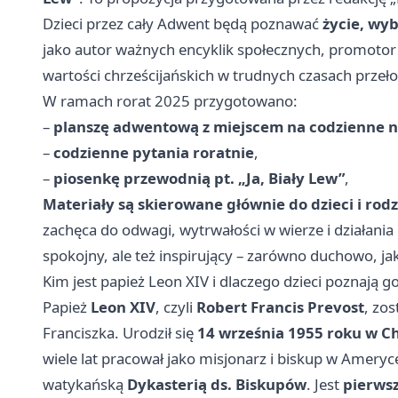
Dzieci przez cały Adwent będą poznawać
życie, wyb
jako autor ważnych encyklik społecznych, promotor 
wartości chrześcijańskich w trudnych czasach przeł
W ramach rorat 2025 przygotowano:
–
planszę adwentową z miejscem na codzienne n
–
codzienne pytania roratnie
,
–
piosenkę przewodnią pt. „Ja, Biały Lew”
,
Materiały są skierowane głównie do dzieci i rodz
zachęca do odwagi, wytrwałości w wierze i działania
spokojny, ale też inspirujący – zarówno duchowo, jak
Kim jest papież Leon XIV i dlaczego dzieci poznają g
Papież
Leon XIV
, czyli
Robert Francis Prevost
, zo
Franciszka. Urodził się
14 września 1955 roku w C
wiele lat pracował jako misjonarz i biskup w Amery
watykańską
Dykasterią ds. Biskupów
. Jest
pierws