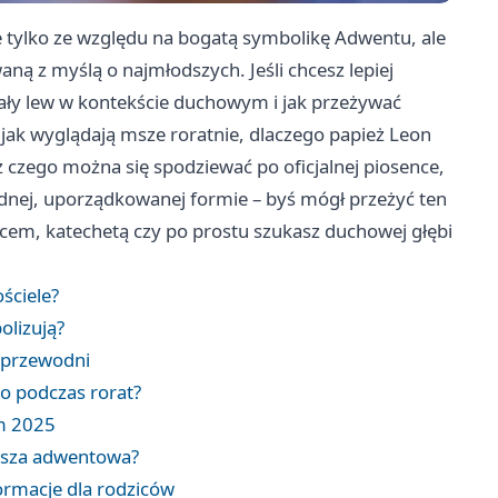
e tylko ze względu na bogatą symbolikę Adwentu, ale
ną z myślą o najmłodszych. Jeśli chcesz lepiej
biały lew w kontekście duchowym i jak przeżywać
, jak wyglądają msze roratnie, dlaczego papież Leon
 czego można się spodziewać po oficjalnej piosence,
jednej, uporządkowanej formie – byś mógł przeżyć ten
dzicem, katechetą czy po prostu szukasz duchowej głębi
ościele?
olizują?
t przewodni
go podczas rorat?
om 2025
ansza adwentowa?
formacje dla rodziców