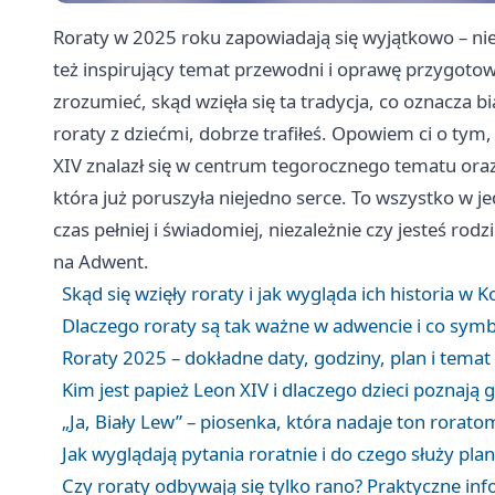
Roraty w 2025 roku zapowiadają się wyjątkowo – ni
też inspirujący temat przewodni i oprawę przygotowa
zrozumieć, skąd wzięła się ta tradycja, co oznacza 
roraty z dziećmi, dobrze trafiłeś. Opowiem ci o tym
XIV znalazł się w centrum tegorocznego tematu oraz
która już poruszyła niejedno serce. To wszystko w 
czas pełniej i świadomiej, niezależnie czy jesteś ro
na Adwent.
Skąd się wzięły roraty i jak wygląda ich historia w K
Dlaczego roraty są tak ważne w adwencie i co symb
Roraty 2025 – dokładne daty, godziny, plan i tema
Kim jest papież Leon XIV i dlaczego dzieci poznają 
„Ja, Biały Lew” – piosenka, która nadaje ton rorat
Jak wyglądają pytania roratnie i do czego służy pl
Czy roraty odbywają się tylko rano? Praktyczne in