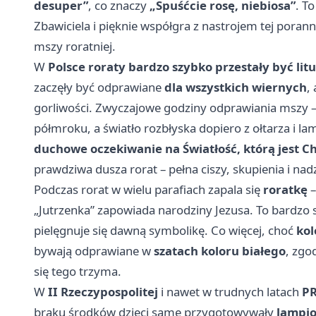
desuper”
, co znaczy
„Spuśćcie rosę, niebiosa”
. T
Zbawiciela i pięknie współgra z nastrojem tej porannej
mszy roratniej.
W
Polsce roraty bardzo szybko przestały być litu
zaczęły być odprawiane
dla wszystkich wiernych
,
gorliwości. Zwyczajowe godziny odprawiania mszy 
półmroku, a światło rozbłyska dopiero z ołtarza i l
duchowe oczekiwanie na Światłość, którą jest C
prawdziwa dusza rorat – pełna ciszy, skupienia i nadz
Podczas rorat w wielu parafiach zapala się
roratkę
„Jutrzenka” zapowiada narodziny Jezusa. To bardzo s
pielęgnuje się dawną symbolikę. Co więcej, choć
kol
bywają odprawiane w
szatach koloru białego
, zgo
się tego trzyma.
W
II Rzeczypospolitej
i nawet w trudnych latach
PR
braku środków dzieci same przygotowywały
lampi