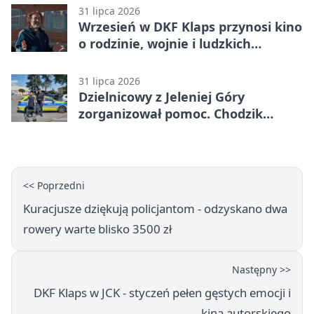
31 lipca 2026
Wrzesień w DKF Klaps przynosi kino
o rodzinie, wojnie i ludzkich
słabościach
31 lipca 2026
Dzielnicowy z Jeleniej Góry
zorganizował pomoc. Chodzik
ułatwi codzienne życie
<< Poprzedni
Kuracjusze dziękują policjantom - odzyskano dwa
rowery warte blisko 3500 zł
Następny >>
DKF Klaps w JCK - styczeń pełen gęstych emocji i
kina autorskiego