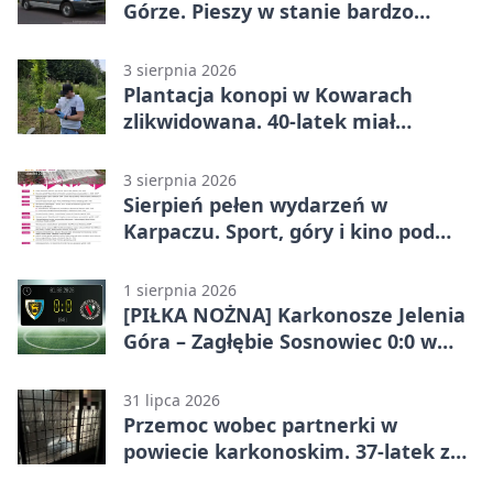
Górze. Pieszy w stanie bardzo
ciężkim
3 sierpnia 2026
Plantacja konopi w Kowarach
zlikwidowana. 40-latek miał
marihuanę
3 sierpnia 2026
Sierpień pełen wydarzeń w
Karpaczu. Sport, góry i kino pod
chmurką
1 sierpnia 2026
[PIŁKA NOŻNA] Karkonosze Jelenia
Góra – Zagłębie Sosnowiec 0:0 w
Betclic 3. Lidze Grupa 3 (Grupa III)
31 lipca 2026
Przemoc wobec partnerki w
powiecie karkonoskim. 37-latek z
zakazem