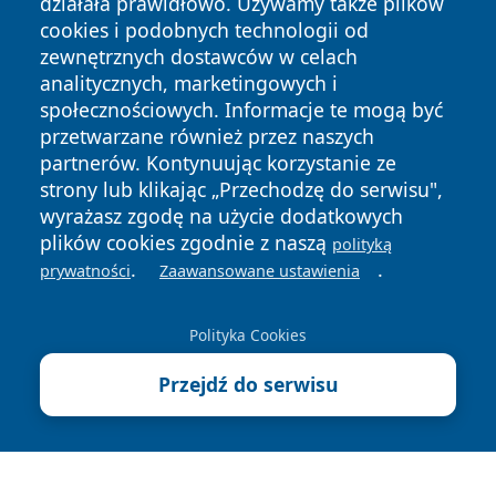
działała prawidłowo. Używamy także plików
cookies i podobnych technologii od
zewnętrznych dostawców w celach
analitycznych, marketingowych i
społecznościowych. Informacje te mogą być
Copyright © 2026 jeleniagoraonline.pl Wszystkie prawa
przetwarzane również przez naszych
zastrzeżone.
partnerów. Kontynuując korzystanie ze
strony lub klikając „Przechodzę do serwisu",
wyrażasz zgodę na użycie dodatkowych
Polityka
Polityka
News
Autorzy
plików cookies zgodnie z naszą
Prywatności
Cookies
polityką
.
.
prywatności
Zaawansowane ustawienia
Polityka Cookies
Przejdź do serwisu