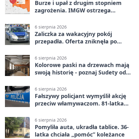
Burze i upał z drugim stopniem
zagrożenia. IMGW ostrzega
turystów
6 sierpnia 2026
Zaliczka za wakacyjny pokój
przepadła. Oferta zniknęła po
przelewie
6 sierpnia 2026
Kolorowe paski na drzewach mają
swoją historię - poznaj Sudety od
środka
6 sierpnia 2026
Fałszywy policjant wymyślił akcję
przeciw włamywaczom. 81-latka
straciła 40 tysięcy złotych
6 sierpnia 2026
Pomyliła auta, ukradła tablice. 36-
latka chciała „pomóc” koleżance