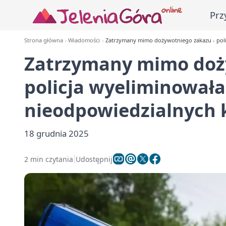
Prz
Strona główna
Wiadomości
Zatrzymany mimo dożywotniego zakazu - poli
Zatrzymany mimo doż
policja wyeliminowała
nieodpowiedzialnych
18 grudnia 2025
2 min czytania
Udostępnij