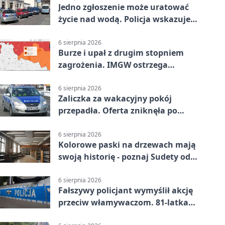
Jedno zgłoszenie może uratować
życie nad wodą. Policja wskazuje
sposób
6 sierpnia 2026
Burze i upał z drugim stopniem
zagrożenia. IMGW ostrzega
turystów
6 sierpnia 2026
Zaliczka za wakacyjny pokój
przepadła. Oferta zniknęła po
przelewie
6 sierpnia 2026
Kolorowe paski na drzewach mają
swoją historię - poznaj Sudety od
środka
6 sierpnia 2026
Fałszywy policjant wymyślił akcję
przeciw włamywaczom. 81-latka
straciła 40 tysięcy złotych