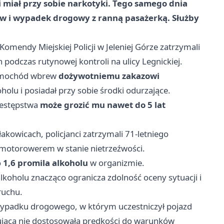
i miał przy sobie narkotyki. Tego samego dnia
ów i wypadek drogowy z ranną pasażerką. Służby
omendy Miejskiej Policji w Jeleniej Górze zatrzymali
podczas rutynowej kontroli na ulicy Legnickiej.
 samochód wbrew
dożywotniemu zakazowi
oholu i posiadał przy sobie środki odurzające.
zestępstwa
może grozić mu nawet do 5 lat
kowicach, policjanci zatrzymali 71-letniego
 motorowerem w stanie nietrzeźwości.
o
1,6 promila alkoholu
w organizmie.
lkoholu znacząco ogranicza zdolność oceny sytuacji i
ruchu.
 wypadku drogowego, w którym uczestniczył pojazd
erująca nie dostosowała prędkości do warunków