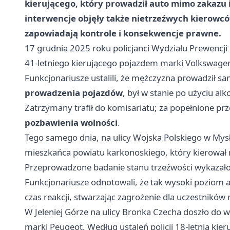
kierującego, który prowadził auto mimo zakazu 
interwencje objęły także nietrzeźwych kierowc
zapowiadają kontrole i konsekwencje prawne.
17 grudnia 2025 roku policjanci Wydziału Prewencji K
41-letniego kierującego pojazdem marki Volkswagen 
Funkcjonariusze ustalili, że mężczyzna prowadził
prowadzenia pojazdów
, był w stanie po użyciu alk
Zatrzymany trafił do komisariatu; za popełnione pr
pozbawienia wolności
.
Tego samego dnia, na ulicy Wojska Polskiego w Mysła
mieszkańca powiatu karkonoskiego, który kierował
Przeprowadzone badanie stanu trzeźwości wykazał
Funkcjonariusze odnotowali, że tak wysoki poziom a
czas reakcji, stwarzając zagrożenie dla uczestników 
W Jeleniej Górze na ulicy Bronka Czecha doszło do
marki Peugeot. Według ustaleń policji 18-letnia ki