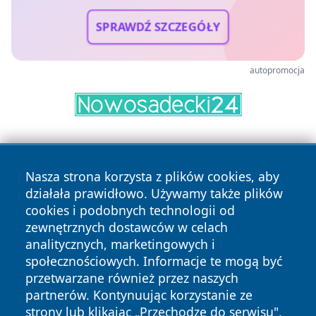
SPRAWDŹ SZCZEGÓŁY
autopromocja
Nasza strona korzysta z plików cookies, aby
działała prawidłowo. Używamy także plików
cookies i podobnych technologii od
zewnętrznych dostawców w celach
Copyright © 2026 jeleniagoraonline.pl Wszystkie prawa
analitycznych, marketingowych i
zastrzeżone.
społecznościowych. Informacje te mogą być
przetwarzane również przez naszych
partnerów. Kontynuując korzystanie ze
Polityka
Polityka
News
Autorzy
strony lub klikając „Przechodzę do serwisu",
Prywatności
Cookies