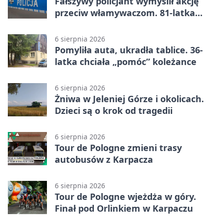
Fałszywy policjant wymyślił akcję
przeciw włamywaczom. 81-latka
straciła 40 tysięcy złotych
6 sierpnia 2026
Pomyliła auta, ukradła tablice. 36-
latka chciała „pomóc” koleżance
6 sierpnia 2026
Żniwa w Jeleniej Górze i okolicach.
Dzieci są o krok od tragedii
6 sierpnia 2026
Tour de Pologne zmieni trasy
autobusów z Karpacza
6 sierpnia 2026
Tour de Pologne wjeżdża w góry.
Finał pod Orlinkiem w Karpaczu