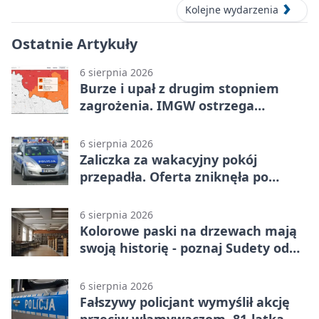
Kolejne wydarzenia
Ostatnie Artykuły
6 sierpnia 2026
Burze i upał z drugim stopniem
zagrożenia. IMGW ostrzega
turystów
6 sierpnia 2026
Zaliczka za wakacyjny pokój
przepadła. Oferta zniknęła po
przelewie
6 sierpnia 2026
Kolorowe paski na drzewach mają
swoją historię - poznaj Sudety od
środka
6 sierpnia 2026
Fałszywy policjant wymyślił akcję
przeciw włamywaczom. 81-latka