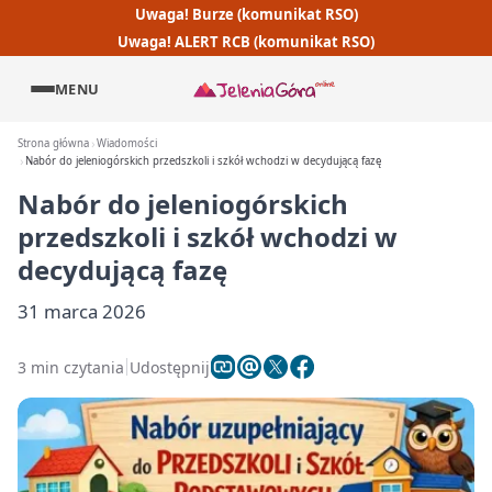
Uwaga! Burze (komunikat RSO)
Uwaga! ALERT RCB (komunikat RSO)
MENU
Strona główna
Wiadomości
Nabór do jeleniogórskich przedszkoli i szkół wchodzi w decydującą fazę
Nabór do jeleniogórskich
przedszkoli i szkół wchodzi w
decydującą fazę
31 marca 2026
3 min czytania
Udostępnij