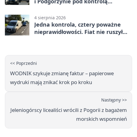
i Podgórzynie pod kontrolą
mundurowych
4 sierpnia 2026
Jedna kontrola, cztery poważne
nieprawidłowości. Fiat nie ruszył
dalej z Jeleniej Góry
<< Poprzedni
WODNIK szykuje zmianę faktur – papierowe
wydruki mają znikać krok po kroku
Następny >>
Jeleniogórscy licealiści wrócili z Pogorii z bagażem
morskich wspomnień