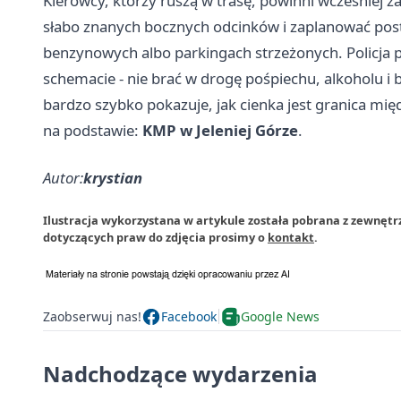
Kierowcy, którzy ruszą w trasę, powinni wcześniej 
słabo znanych bocznych odcinków i zaplanować posto
benzynowych albo parkingach strzeżonych. Policja 
schemacie - nie brać w drogę pośpiechu, alkoholu i
bardzo szybko pokazuje, jak cienka jest granica 
na podstawie:
KMP w Jeleniej Górze
.
Autor:
krystian
Ilustracja wykorzystana w artykule została pobrana z zewnętrz
dotyczących praw do zdjęcia prosimy o
kontakt
.
Zaobserwuj nas!
Facebook
Google News
Nadchodzące wydarzenia