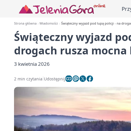
Prz
Strona główna
Wiadomości
Świąteczny wyjazd pod lupą policji - na drog
Świąteczny wyjazd pod 
drogach rusza mocna 
3 kwietnia 2026
2 min czytania
Udostępnij