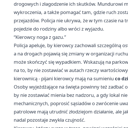
drogowych i złagodzenie ich skutków. Mundurowi ma
wykroczenia, a także pomagać tam, gdzie ruch zost
przejazdów. Policja nie ukrywa, że w tym czasie na t
pojedzie do rodziny albo wróci z wyjazdu.
“Kierowcy noga z gazu.”
Policja apeluje, by kierowcy zachowali szczególną 
a na drogach pojawią się zmiany w organizacji ruch
może skończyć się wypadkiem. Wskazują na parkowa
na to, by nie zostawiać w autach rzeczy wartościow
kierownicą - pijani kierowcy mają na sumieniu
co dz
Osoby wyjeżdżające na święta powinny też zadbać o 
by nie zostawiać mienia bez nadzoru, a gdy lokal ni
mechanicznych, poprosić sąsiadów o zwrócenie uw
patrolowe mają utrudnić złodziejom działanie, ale j
nadal pozostaje zwykła czujność.