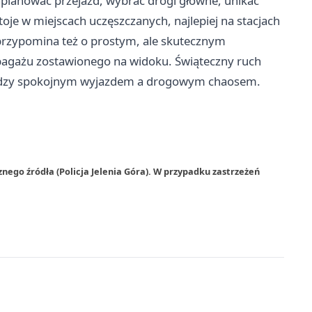
zaplanować przejazd, wybrać drogi główne, unikać
je w miejscach uczęszczanych, najlepiej na stacjach
przypomina też o prostym, ale skutecznym
 bagażu zostawionego na widoku. Świąteczny ruch
między spokojnym wyjazdem a drogowym chaosem.
nego źródła (Policja Jelenia Góra). W przypadku zastrzeżeń