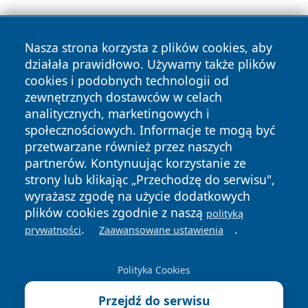
Nasza strona korzysta z plików cookies, aby
działała prawidłowo. Używamy także plików
cookies i podobnych technologii od
zewnętrznych dostawców w celach
Copyright © 2026 jeleniagoraonline.pl Wszystkie prawa
analitycznych, marketingowych i
zastrzeżone.
społecznościowych. Informacje te mogą być
przetwarzane również przez naszych
partnerów. Kontynuując korzystanie ze
Polityka
Polityka
News
Autorzy
strony lub klikając „Przechodzę do serwisu",
Prywatności
Cookies
wyrażasz zgodę na użycie dodatkowych
plików cookies zgodnie z naszą
polityką
.
.
prywatności
Zaawansowane ustawienia
Polityka Cookies
Przejdź do serwisu