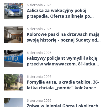
6 sierpnia 2026
Zaliczka za wakacyjny pokój
przepadła. Oferta zniknęła po
przelewie
6 sierpnia 2026
Kolorowe paski na drzewach mają
swoją historię - poznaj Sudety od
środka
6 sierpnia 2026
Fałszywy policjant wymyślił akcję
przeciw włamywaczom. 81-latka
straciła 40 tysięcy złotych
6 sierpnia 2026
Pomyliła auta, ukradła tablice. 36-
latka chciała „pomóc” koleżance
6 sierpnia 2026
Żniwa w Jeleniej Górze i okolicach.