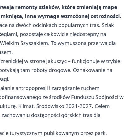
rwają remonty szlaków, które zmieniają mapę
amknięta, inna wymaga wzmożonej ostrożności.
ce na dwóch odcinkach popularnych tras. Szlak
 Reglami, pozostaje całkowicie niedostępny na
Wielkim Szyszakiem. To wymuszona przerwa dla
asem.
zrenickiej w stronę Jakuszyc – funkcjonuje w trybie
 spotykają tam roboty drogowe. Oznakowanie na
agi.
ałanie antropopresji i zarządzanie ruchem
ofinansowanego ze środków Funduszu Spójności w
ukturę, Klimat, Środowisko 2021-2027. Celem
 zachowaniu dostępności górskich tras dla
acie turystycznym publikowanym przez park.