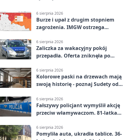
6 sierpnia 2026
Burze i upał z drugim stopniem
zagrożenia. IMGW ostrzega
turystów
6 sierpnia 2026
Zaliczka za wakacyjny pokój
przepadła. Oferta zniknęła po
przelewie
6 sierpnia 2026
Kolorowe paski na drzewach mają
swoją historię - poznaj Sudety od
środka
6 sierpnia 2026
Fałszywy policjant wymyślił akcję
przeciw włamywaczom. 81-latka
straciła 40 tysięcy złotych
6 sierpnia 2026
Pomyliła auta, ukradła tablice. 36-