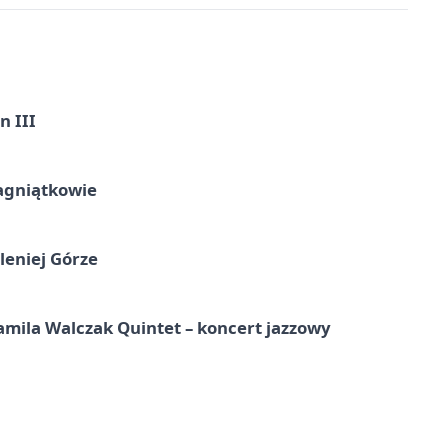
n III
agniątkowie
leniej Górze
ila Walczak Quintet – koncert jazzowy