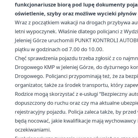
funkcjonariusze biorą pod lupę dokumenty pojaz
oświetlenie, szyby oraz możliwe wycieki płynów
Wraz z początkiem wakacji na drogach przybywa au
letni wypoczynek. Właśnie dlatego policjanci z Wyd
Jeleniej Górze uruchomili PUNKT KONTROLI AUTOBU
piątku w godzinach od 7.00 do 10.00.
Chęć sprawdzenia pojazdu trzeba zgłosić z co na
Drogowego KMP w Jeleniej Górze, do dyżurnego kom
Drogowego. Policjanci przypominają też, że za bez
organizator, także za środek transportu, który zapew
Rodzice mogą skorzystać z e-usługi “Bezpieczny auto
dopuszczony do ruchu oraz czy ma aktualne ubezpie
rejestracyjny pojazdu. Policja zaleca także, by przed
będą nocować, jakie kwalifikacje mają wychowawcy 
oczekiwaniami.