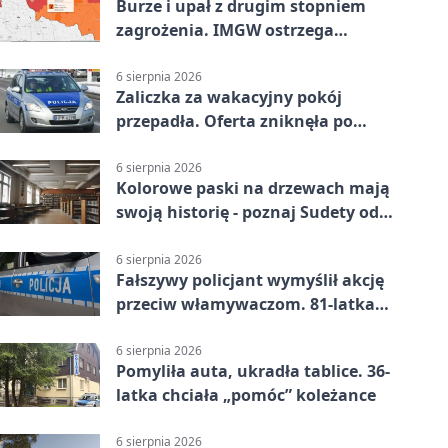
Burze i upał z drugim stopniem
zagrożenia. IMGW ostrzega
turystów
6 sierpnia 2026
Zaliczka za wakacyjny pokój
przepadła. Oferta zniknęła po
przelewie
6 sierpnia 2026
Kolorowe paski na drzewach mają
swoją historię - poznaj Sudety od
środka
6 sierpnia 2026
Fałszywy policjant wymyślił akcję
przeciw włamywaczom. 81-latka
straciła 40 tysięcy złotych
6 sierpnia 2026
Pomyliła auta, ukradła tablice. 36-
latka chciała „pomóc” koleżance
6 sierpnia 2026