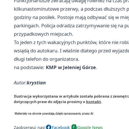
Funkcjonariusze zwracają uwagę również na czas pra
kilkunastominutowe przerwy, a podczas dłuższych pr
godziny na posiłek. Postoje mają odbywać się w mi
parkingach. Policja odradza zatrzymywanie się na p
przypadkowych miejscach.
To jeden z tych wakacyjnych punktów, które nie robi
wsiądą do autokaru. I właśnie dlatego przed wyjazd
długi telefon do organizatora.
na podstawie:
KMP w Jeleniej Górze
.
Autor:
krystian
Ilustracja wykorzystana w artykule została pobrana z zewnętr
dotyczących praw do zdjęcia prosimy o
kontakt
.
Zaobserwuj nas!
Facebook
Google News