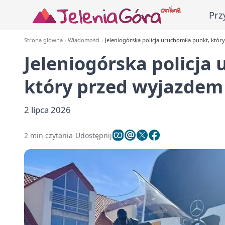
Prz
Strona główna
Wiadomości
Jeleniogórska policja uruchomiła punkt, któ
Jeleniogórska policja
który przed wyjazdem
2 lipca 2026
2 min czytania
Udostępnij