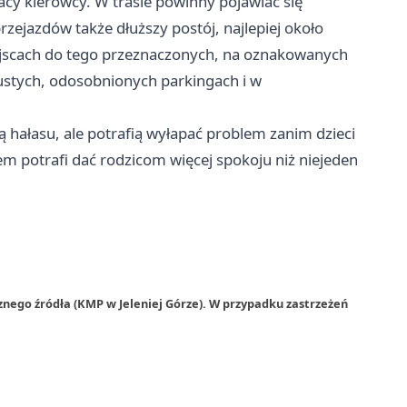
cy kierowcy. W trasie powinny pojawiać się
zejazdów także dłuższy postój, najlepiej około
ejscach do tego przeznaczonych, na oznakowanych
ustych, odosobnionych parkingach i w
ą hałasu, ale potrafią wyłapać problem zanim dzieci
em potrafi dać rodzicom więcej spokoju niż niejeden
znego źródła (KMP w Jeleniej Górze). W przypadku zastrzeżeń