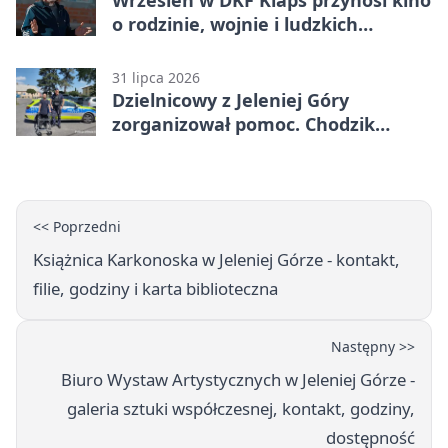
Wrzesień w DKF Klaps przynosi kino
o rodzinie, wojnie i ludzkich
słabościach
31 lipca 2026
Dzielnicowy z Jeleniej Góry
zorganizował pomoc. Chodzik
ułatwi codzienne życie
<< Poprzedni
Książnica Karkonoska w Jeleniej Górze - kontakt,
filie, godziny i karta biblioteczna
Następny >>
Biuro Wystaw Artystycznych w Jeleniej Górze -
galeria sztuki współczesnej, kontakt, godziny,
dostępność