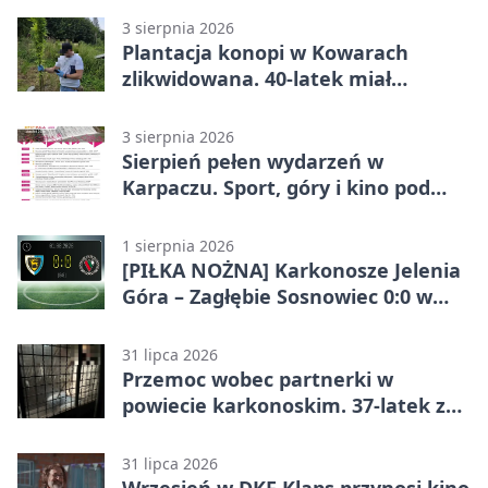
3 sierpnia 2026
Plantacja konopi w Kowarach
zlikwidowana. 40-latek miał
marihuanę
3 sierpnia 2026
Sierpień pełen wydarzeń w
Karpaczu. Sport, góry i kino pod
chmurką
1 sierpnia 2026
[PIŁKA NOŻNA] Karkonosze Jelenia
Góra – Zagłębie Sosnowiec 0:0 w
Betclic 3. Lidze Grupa 3 (Grupa III)
31 lipca 2026
Przemoc wobec partnerki w
powiecie karkonoskim. 37-latek z
zakazem
31 lipca 2026