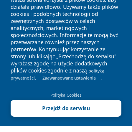
działała prawidłowo. Używamy także plików
cookies i podobnych technologii od
zewnętrznych dostawców w celach
analitycznych, marketingowych i
Copyright © 2026 jeleniagoraonline.pl Wszystkie prawa
społecznościowych. Informacje te mogą być
zastrzeżone.
przetwarzane również przez naszych
partnerów. Kontynuując korzystanie ze
strony lub klikając „Przechodzę do serwisu",
Polityka
Polityka
News
Autorzy
wyrażasz zgodę na użycie dodatkowych
Prywatności
Cookies
plików cookies zgodnie z naszą
polityką
.
.
prywatności
Zaawansowane ustawienia
Polityka Cookies
Przejdź do serwisu