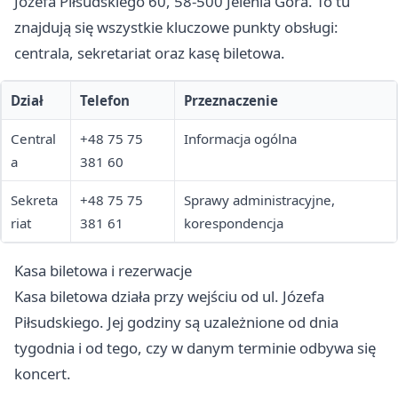
Józefa Piłsudskiego 60, 58-500 Jelenia Góra. To tu
znajdują się wszystkie kluczowe punkty obsługi:
centrala, sekretariat oraz kasę biletowa.
Dział
Telefon
Przeznaczenie
Central
+48 75 75
Informacja ogólna
a
381 60
Sekreta
+48 75 75
Sprawy administracyjne,
riat
381 61
korespondencja
Kasa biletowa i rezerwacje
Kasa biletowa działa przy wejściu od ul. Józefa
Piłsudskiego. Jej godziny są uzależnione od dnia
tygodnia i od tego, czy w danym terminie odbywa się
koncert.