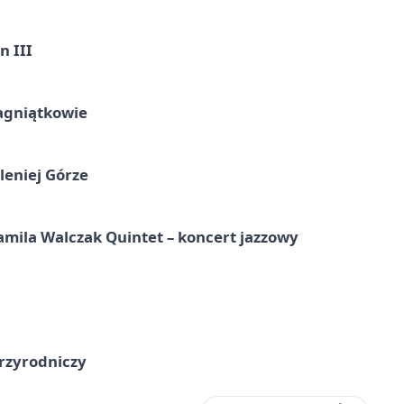
n III
agniątkowie
leniej Górze
ila Walczak Quintet – koncert jazzowy
przyrodniczy