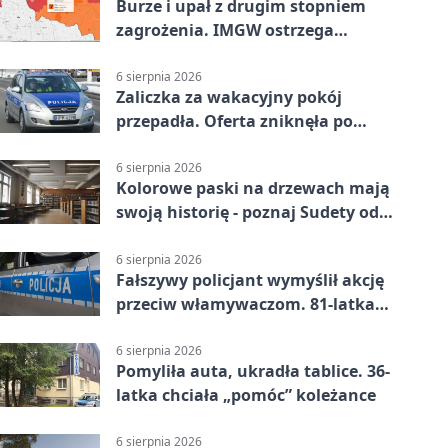
Burze i upał z drugim stopniem
zagrożenia. IMGW ostrzega
turystów
6 sierpnia 2026
Zaliczka za wakacyjny pokój
przepadła. Oferta zniknęła po
przelewie
6 sierpnia 2026
Kolorowe paski na drzewach mają
swoją historię - poznaj Sudety od
środka
6 sierpnia 2026
Fałszywy policjant wymyślił akcję
przeciw włamywaczom. 81-latka
straciła 40 tysięcy złotych
6 sierpnia 2026
Pomyliła auta, ukradła tablice. 36-
latka chciała „pomóc” koleżance
6 sierpnia 2026