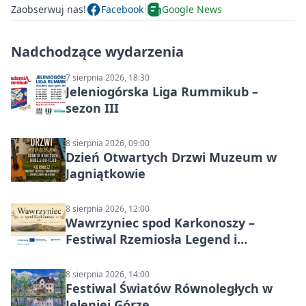
Zaobserwuj nas!
Facebook
Google News
Nadchodzące wydarzenia
7 sierpnia 2026, 18:30
Jeleniogórska Liga Rummikub –
sezon III
8 sierpnia 2026, 09:00
Dzień Otwartych Drzwi Muzeum w
Jagniątkowie
8 sierpnia 2026, 12:00
Wawrzyniec spod Karkonoszy –
Festiwal Rzemiosła Legend i
Sąsiedztwa
8 sierpnia 2026, 14:00
Festiwal Światów Równoległych w
Jeleniej Górze