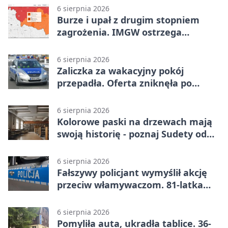
6 sierpnia 2026
Burze i upał z drugim stopniem
zagrożenia. IMGW ostrzega
turystów
6 sierpnia 2026
Zaliczka za wakacyjny pokój
przepadła. Oferta zniknęła po
przelewie
6 sierpnia 2026
Kolorowe paski na drzewach mają
swoją historię - poznaj Sudety od
środka
6 sierpnia 2026
Fałszywy policjant wymyślił akcję
przeciw włamywaczom. 81-latka
straciła 40 tysięcy złotych
6 sierpnia 2026
Pomyliła auta, ukradła tablice. 36-