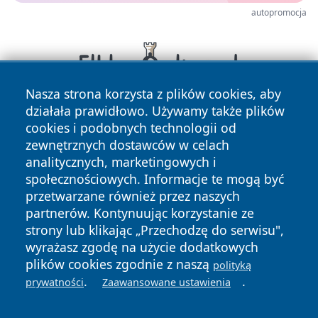
autopromocja
Nasza strona korzysta z plików cookies, aby
działała prawidłowo. Używamy także plików
cookies i podobnych technologii od
zewnętrznych dostawców w celach
analitycznych, marketingowych i
społecznościowych. Informacje te mogą być
przetwarzane również przez naszych
Copyright © 2026 jeleniagoraonline.pl Wszystkie prawa
partnerów. Kontynuując korzystanie ze
zastrzeżone.
strony lub klikając „Przechodzę do serwisu",
wyrażasz zgodę na użycie dodatkowych
plików cookies zgodnie z naszą
polityką
Polityka
Polityka
.
.
News
Autorzy
prywatności
Zaawansowane ustawienia
Prywatności
Cookies