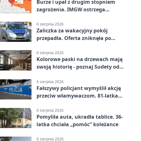
Burze i upał z drugim stopniem
zagrożenia. IMGW ostrzega
turystów
6 sierpnia 2026
Zaliczka za wakacyjny pokój
przepadła. Oferta zniknęła po
przelewie
6 sierpnia 2026
Kolorowe paski na drzewach mają
swoją historię - poznaj Sudety od
środka
6 sierpnia 2026
Fałszywy policjant wymyślił akcję
przeciw włamywaczom. 81-latka
straciła 40 tysięcy złotych
6 sierpnia 2026
Pomyliła auta, ukradła tablice. 36-
latka chciała „pomóc” koleżance
6 sierpnia 2026