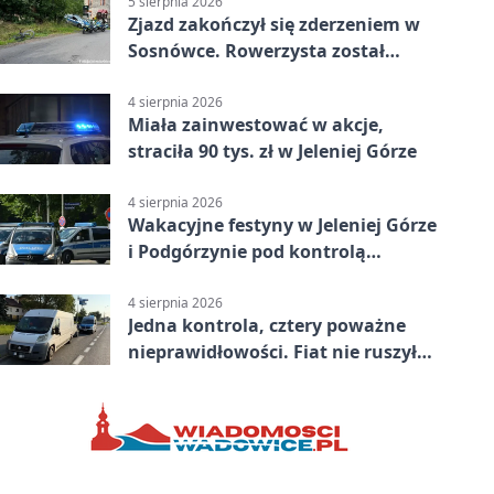
5 sierpnia 2026
Zjazd zakończył się zderzeniem w
Sosnówce. Rowerzysta został
ranny
4 sierpnia 2026
Miała zainwestować w akcje,
straciła 90 tys. zł w Jeleniej Górze
4 sierpnia 2026
Wakacyjne festyny w Jeleniej Górze
i Podgórzynie pod kontrolą
mundurowych
4 sierpnia 2026
Jedna kontrola, cztery poważne
nieprawidłowości. Fiat nie ruszył
dalej z Jeleniej Góry