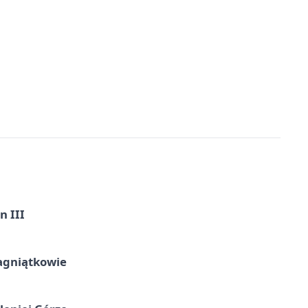
n III
agniątkowie