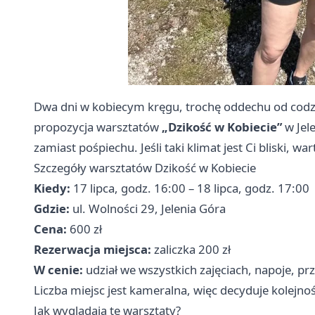
Dwa dni w kobiecym kręgu, trochę oddechu od codzien
propozycja warsztatów
„Dzikość w Kobiecie”
w Jel
zamiast pośpiechu. Jeśli taki klimat jest Ci bliski, 
Szczegóły warsztatów Dzikość w Kobiecie
Kiedy:
17 lipca, godz. 16:00 – 18 lipca, godz. 17:00
Gdzie:
ul. Wolności 29, Jelenia Góra
Cena:
600 zł
Rezerwacja miejsca:
zaliczka 200 zł
W cenie:
udział we wszystkich zajęciach, napoje, p
Liczba miejsc jest kameralna, więc decyduje kolejno
Jak wyglądają te warsztaty?