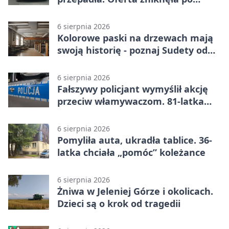
przelewie
6 sierpnia 2026
Kolorowe paski na drzewach mają
swoją historię - poznaj Sudety od
środka
6 sierpnia 2026
Fałszywy policjant wymyślił akcję
przeciw włamywaczom. 81-latka
straciła 40 tysięcy złotych
6 sierpnia 2026
Pomyliła auta, ukradła tablice. 36-
latka chciała „pomóc” koleżance
6 sierpnia 2026
Żniwa w Jeleniej Górze i okolicach.
Dzieci są o krok od tragedii