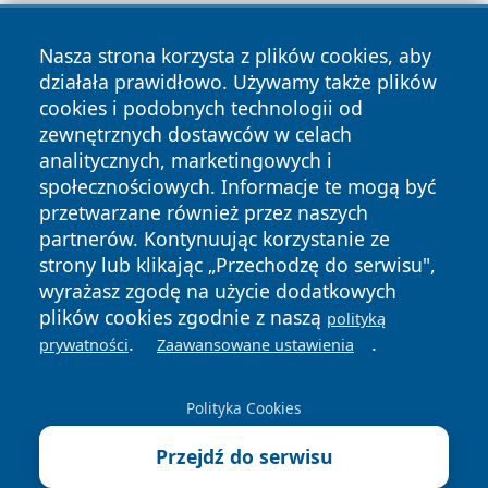
Nasza strona korzysta z plików cookies, aby
działała prawidłowo. Używamy także plików
cookies i podobnych technologii od
zewnętrznych dostawców w celach
Copyright © 2026 jeleniagoraonline.pl Wszystkie prawa
analitycznych, marketingowych i
zastrzeżone.
społecznościowych. Informacje te mogą być
przetwarzane również przez naszych
partnerów. Kontynuując korzystanie ze
Polityka
Polityka
News
Autorzy
strony lub klikając „Przechodzę do serwisu",
Prywatności
Cookies
wyrażasz zgodę na użycie dodatkowych
plików cookies zgodnie z naszą
polityką
.
.
prywatności
Zaawansowane ustawienia
Polityka Cookies
Przejdź do serwisu