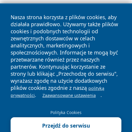
Nasza strona korzysta z plików cookies, aby
działała prawidłowo. Używamy także plików
cookies i podobnych technologii od
zewnętrznych dostawców w celach
Copyright © 2026 jeleniagoraonline.pl Wszystkie prawa
analitycznych, marketingowych i
zastrzeżone.
społecznościowych. Informacje te mogą być
przetwarzane również przez naszych
partnerów. Kontynuując korzystanie ze
Polityka
Polityka
News
Autorzy
strony lub klikając „Przechodzę do serwisu",
Prywatności
Cookies
wyrażasz zgodę na użycie dodatkowych
plików cookies zgodnie z naszą
polityką
.
.
prywatności
Zaawansowane ustawienia
Polityka Cookies
Przejdź do serwisu