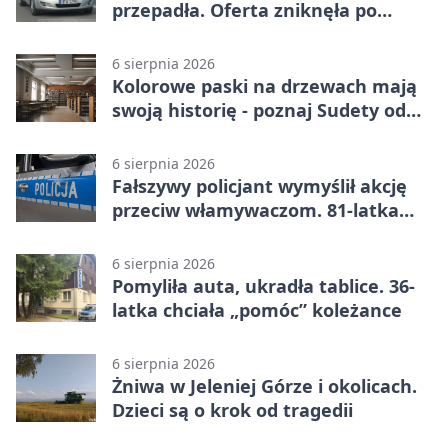
przepadła. Oferta zniknęła po
przelewie
6 sierpnia 2026
Kolorowe paski na drzewach mają
swoją historię - poznaj Sudety od
środka
6 sierpnia 2026
Fałszywy policjant wymyślił akcję
przeciw włamywaczom. 81-latka
straciła 40 tysięcy złotych
6 sierpnia 2026
Pomyliła auta, ukradła tablice. 36-
latka chciała „pomóc” koleżance
6 sierpnia 2026
Żniwa w Jeleniej Górze i okolicach.
Dzieci są o krok od tragedii