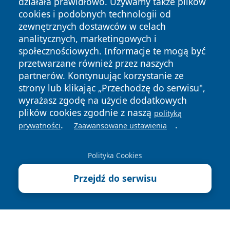
działała prawidłowo. Używamy także plików
cookies i podobnych technologii od
zewnętrznych dostawców w celach
analitycznych, marketingowych i
społecznościowych. Informacje te mogą być
przetwarzane również przez naszych
Copyright © 2026 jeleniagoraonline.pl Wszystkie prawa
partnerów. Kontynuując korzystanie ze
zastrzeżone.
strony lub klikając „Przechodzę do serwisu",
wyrażasz zgodę na użycie dodatkowych
plików cookies zgodnie z naszą
polityką
Polityka
Polityka
.
.
News
Autorzy
prywatności
Zaawansowane ustawienia
Prywatności
Cookies
Polityka Cookies
Przejdź do serwisu