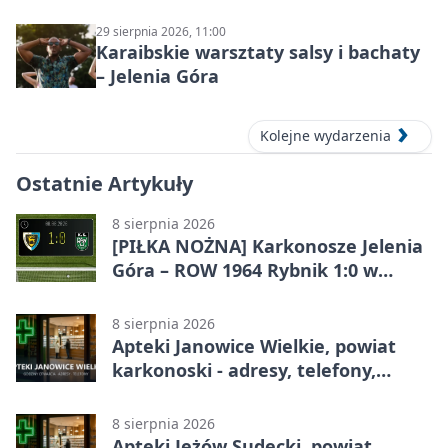
BURTON – jazzowy koncert
29 sierpnia 2026, 11:00
Karaibskie warsztaty salsy i bachaty
– Jelenia Góra
Kolejne wydarzenia
Ostatnie Artykuły
8 sierpnia 2026
[PIŁKA NOŻNA] Karkonosze Jelenia
Góra – ROW 1964 Rybnik 1:0 w
Betclic 3. Lidze, Grupie 3 (Grupie III)
8 sierpnia 2026
Apteki Janowice Wielkie, powiat
karkonoski - adresy, telefony,
godziny otwarcia
8 sierpnia 2026
Apteki Jeżów Sudecki, powiat