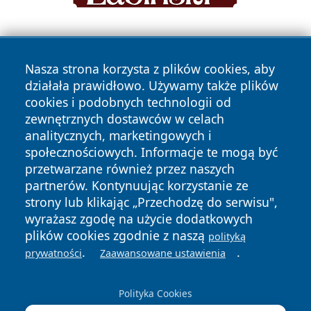
Nasza strona korzysta z plików cookies, aby
działała prawidłowo. Używamy także plików
cookies i podobnych technologii od
zewnętrznych dostawców w celach
Copyright © 2026 jeleniagoraonline.pl Wszystkie prawa
analitycznych, marketingowych i
zastrzeżone.
społecznościowych. Informacje te mogą być
przetwarzane również przez naszych
partnerów. Kontynuując korzystanie ze
Polityka
Polityka
News
Autorzy
strony lub klikając „Przechodzę do serwisu",
Prywatności
Cookies
wyrażasz zgodę na użycie dodatkowych
plików cookies zgodnie z naszą
polityką
.
.
prywatności
Zaawansowane ustawienia
Polityka Cookies