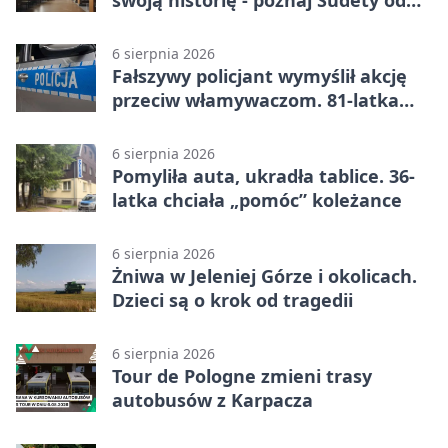
swoją historię - poznaj Sudety od
środka
6 sierpnia 2026
Fałszywy policjant wymyślił akcję
przeciw włamywaczom. 81-latka
straciła 40 tysięcy złotych
6 sierpnia 2026
Pomyliła auta, ukradła tablice. 36-
latka chciała „pomóc” koleżance
6 sierpnia 2026
Żniwa w Jeleniej Górze i okolicach.
Dzieci są o krok od tragedii
6 sierpnia 2026
Tour de Pologne zmieni trasy
autobusów z Karpacza