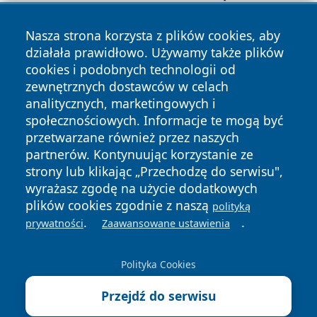
Nasza strona korzysta z plików cookies, aby
działała prawidłowo. Używamy także plików
cookies i podobnych technologii od
zewnętrznych dostawców w celach
analitycznych, marketingowych i
Copyright © 2026 jeleniagoraonline.pl Wszystkie prawa
społecznościowych. Informacje te mogą być
zastrzeżone.
przetwarzane również przez naszych
partnerów. Kontynuując korzystanie ze
strony lub klikając „Przechodzę do serwisu",
Polityka
Polityka
wyrażasz zgodę na użycie dodatkowych
News
Autorzy
Prywatności
Cookies
plików cookies zgodnie z naszą
polityką
.
.
prywatności
Zaawansowane ustawienia
Polityka Cookies
Przejdź do serwisu