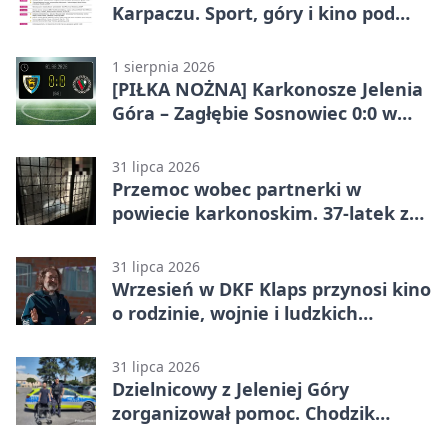
Karpaczu. Sport, góry i kino pod
chmurką
1 sierpnia 2026
[PIŁKA NOŻNA] Karkonosze Jelenia
Góra – Zagłębie Sosnowiec 0:0 w
Betclic 3. Lidze Grupa 3 (Grupa III)
31 lipca 2026
Przemoc wobec partnerki w
powiecie karkonoskim. 37-latek z
zakazem
31 lipca 2026
Wrzesień w DKF Klaps przynosi kino
o rodzinie, wojnie i ludzkich
słabościach
31 lipca 2026
Dzielnicowy z Jeleniej Góry
zorganizował pomoc. Chodzik
ułatwi codzienne życie