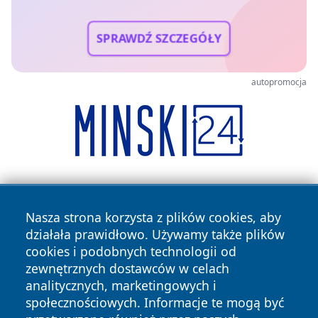
SPRAWDŹ SZCZEGÓŁY
autopromocja
Nasza strona korzysta z plików cookies, aby
działała prawidłowo. Używamy także plików
cookies i podobnych technologii od
zewnętrznych dostawców w celach
Copyright © 2026 jeleniagoraonline.pl Wszystkie prawa
analitycznych, marketingowych i
zastrzeżone.
społecznościowych. Informacje te mogą być