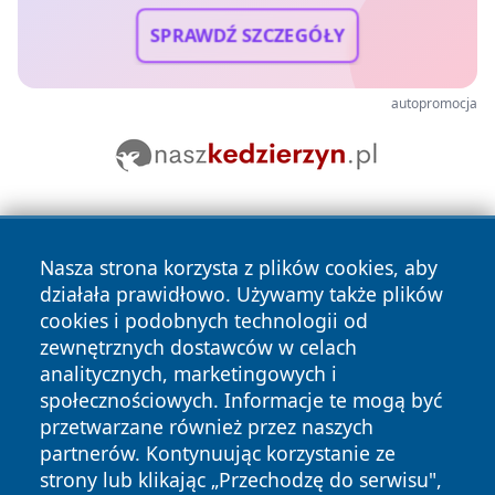
SPRAWDŹ SZCZEGÓŁY
autopromocja
Nasza strona korzysta z plików cookies, aby
działała prawidłowo. Używamy także plików
cookies i podobnych technologii od
zewnętrznych dostawców w celach
Copyright © 2026 jeleniagoraonline.pl Wszystkie prawa
analitycznych, marketingowych i
zastrzeżone.
społecznościowych. Informacje te mogą być
przetwarzane również przez naszych
partnerów. Kontynuując korzystanie ze
Polityka
Polityka
News
Autorzy
strony lub klikając „Przechodzę do serwisu",
Prywatności
Cookies