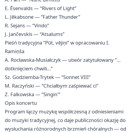
E. Ēsenvalds — “Rivers of Light”
L. Jēkabsone — “Father Thunder”
R. Sejans — “Vindo”
J. Jančevskis — “Atsalums”
Pieśń tradycyjna “Pūt, vējiņi” w opracowaniu I.
Ramiņša
A. Rocławska-Musiałczyk — utwór zatytułowany “…
dotknięciem chwili…”
Sz. Godziemba-Trytek — “Sonnet VIII”
M. Raczyński — “Chciałbym zaśpiewać ci”
Z. Falkowska — “Singin'”
Opis koncertu
Program łączy muzykę współczesną z odniesieniami
do muzyki tradycyjnej, co daje publiczności okazję do
wysłuchania różnorodnych brzmień chóralnych — od