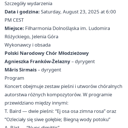
Szczegóły wydarzenia
Data i godzina:
Saturday, August 23, 2025 at 6:00
PM CEST
Miejsce:
Filharmonia Dolnośląska im. Ludomira
Różyckiego, Jelenia Góra
Wykonawcy i obsada
Polski Narodowy Chór Młodzieżowy
Agnieszka Franków-Żelazny
– dyrygent
Māris Sirmais
– dyrygent
Program
Koncert obejmuje zestaw pieśni i utworów chóralnych
autorstwa różnych kompozytorów. W programie
przewidziano między innymi:
T. Baird — dwie pieśni: “Ej osa osa zimna rosa” oraz
“Ozleciały się siwe gołębie; Biegną wody potoku”
A. Pärt — “Nunc dimittis”