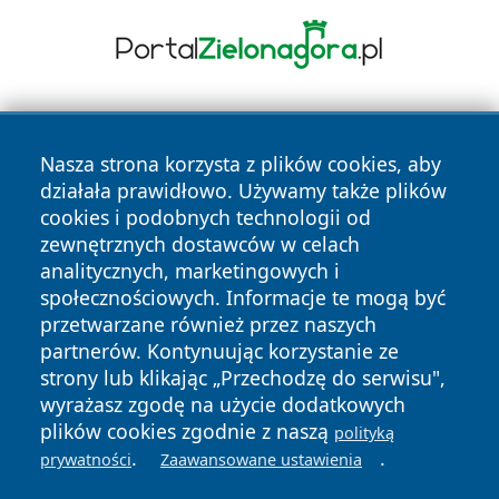
Nasza strona korzysta z plików cookies, aby
działała prawidłowo. Używamy także plików
cookies i podobnych technologii od
zewnętrznych dostawców w celach
Copyright © 2026 jeleniagoraonline.pl Wszystkie prawa
analitycznych, marketingowych i
zastrzeżone.
społecznościowych. Informacje te mogą być
przetwarzane również przez naszych
partnerów. Kontynuując korzystanie ze
Polityka
Polityka
News
Autorzy
strony lub klikając „Przechodzę do serwisu",
Prywatności
Cookies
wyrażasz zgodę na użycie dodatkowych
plików cookies zgodnie z naszą
polityką
.
.
prywatności
Zaawansowane ustawienia