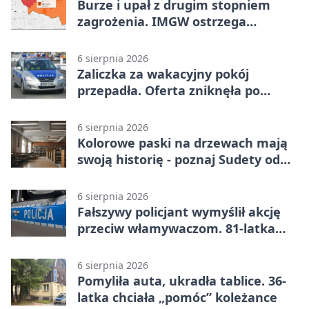
Burze i upał z drugim stopniem
zagrożenia. IMGW ostrzega
turystów
6 sierpnia 2026
Zaliczka za wakacyjny pokój
przepadła. Oferta zniknęła po
przelewie
6 sierpnia 2026
Kolorowe paski na drzewach mają
swoją historię - poznaj Sudety od
środka
6 sierpnia 2026
Fałszywy policjant wymyślił akcję
przeciw włamywaczom. 81-latka
straciła 40 tysięcy złotych
6 sierpnia 2026
Pomyliła auta, ukradła tablice. 36-
latka chciała „pomóc” koleżance