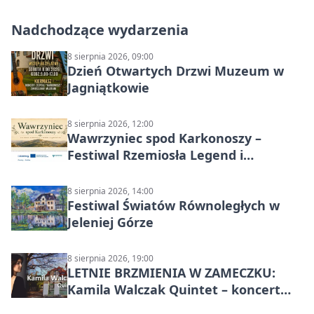
Nadchodzące wydarzenia
8 sierpnia 2026, 09:00
Dzień Otwartych Drzwi Muzeum w
Jagniątkowie
8 sierpnia 2026, 12:00
Wawrzyniec spod Karkonoszy –
Festiwal Rzemiosła Legend i
Sąsiedztwa
8 sierpnia 2026, 14:00
Festiwal Światów Równoległych w
Jeleniej Górze
8 sierpnia 2026, 19:00
LETNIE BRZMIENIA W ZAMECZKU:
Kamila Walczak Quintet – koncert
jazzowy