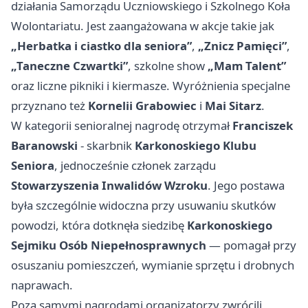
działania Samorządu Uczniowskiego i Szkolnego Koła
Wolontariatu. Jest zaangażowana w akcje takie jak
„Herbatka i ciastko dla seniora”
,
„Znicz Pamięci”
,
„Taneczne Czwartki”
, szkolne show
„Mam Talent”
oraz liczne pikniki i kiermasze. Wyróżnienia specjalne
przyznano też
Kornelii Grabowiec
i
Mai Sitarz
.
W kategorii senioralnej nagrodę otrzymał
Franciszek
Baranowski
- skarbnik
Karkonoskiego Klubu
Seniora
, jednocześnie członek zarządu
Stowarzyszenia Inwalidów Wzroku
. Jego postawa
była szczególnie widoczna przy usuwaniu skutków
powodzi, która dotknęła siedzibę
Karkonoskiego
Sejmiku Osób Niepełnosprawnych
— pomagał przy
osuszaniu pomieszczeń, wymianie sprzętu i drobnych
naprawach.
Poza samymi nagrodami organizatorzy zwrócili