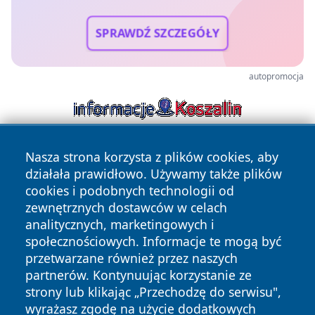
SPRAWDŹ SZCZEGÓŁY
autopromocja
Nasza strona korzysta z plików cookies, aby
działała prawidłowo. Używamy także plików
cookies i podobnych technologii od
zewnętrznych dostawców w celach
analitycznych, marketingowych i
Copyright © 2026 jeleniagoraonline.pl Wszystkie prawa
społecznościowych. Informacje te mogą być
zastrzeżone.
przetwarzane również przez naszych
partnerów. Kontynuując korzystanie ze
strony lub klikając „Przechodzę do serwisu",
Polityka
Polityka
News
Autorzy
wyrażasz zgodę na użycie dodatkowych
Prywatności
Cookies