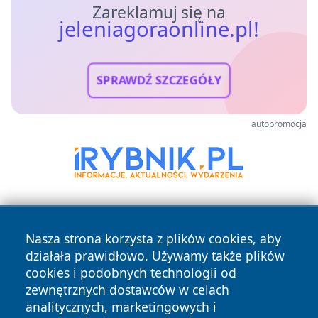
Zareklamuj się na
jeleniagoraonline.pl!
SPRAWDŹ SZCZEGÓŁY
autopromocja
Nasza strona korzysta z plików cookies, aby
działała prawidłowo. Używamy także plików
cookies i podobnych technologii od
zewnętrznych dostawców w celach
Copyright © 2026 jeleniagoraonline.pl Wszystkie prawa
analitycznych, marketingowych i
zastrzeżone.