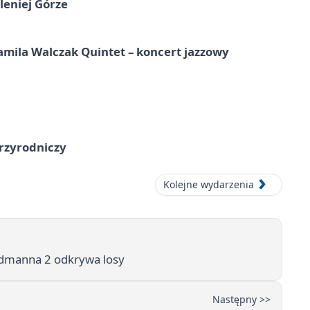
leniej Górze
ila Walczak Quintet – koncert jazzowy
przyrodniczy
Kolejne wydarzenia
undmanna 2 odkrywa losy
Następny >>