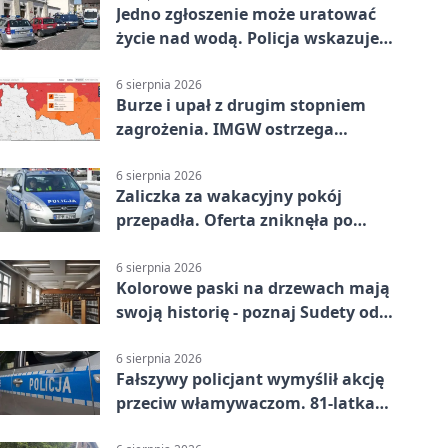
Jedno zgłoszenie może uratować
życie nad wodą. Policja wskazuje
sposób
6 sierpnia 2026
Burze i upał z drugim stopniem
zagrożenia. IMGW ostrzega
turystów
6 sierpnia 2026
Zaliczka za wakacyjny pokój
przepadła. Oferta zniknęła po
przelewie
6 sierpnia 2026
Kolorowe paski na drzewach mają
swoją historię - poznaj Sudety od
środka
6 sierpnia 2026
Fałszywy policjant wymyślił akcję
przeciw włamywaczom. 81-latka
straciła 40 tysięcy złotych