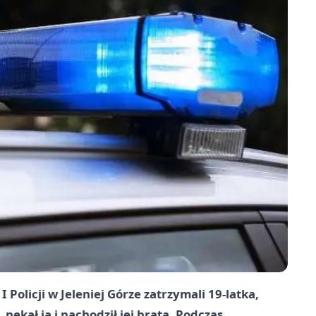
Policji w Jeleniej Górze zatrzymali 19-latka,
 nękał ją i nachodził jej brata. Podczas