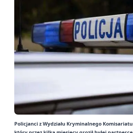
Policjanci z Wydziału Kryminalnego Komisariatu I 
który przez kilka miesięcy groził byłej partnerce,