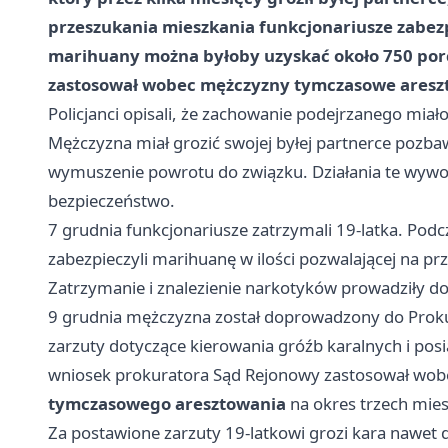
przeszukania mieszkania funkcjonariusze zabez
marihuany można byłoby uzyskać około
750 por
zastosował wobec mężczyzny
tymczasowe aresz
Policjanci opisali, że zachowanie podejrzanego miał
Mężczyzna miał grozić swojej byłej partnerce pozbaw
wymuszenie powrotu do związku. Działania te wywo
bezpieczeństwo.
7 grudnia funkcjonariusze zatrzymali 19-latka. Podc
zabezpieczyli marihuanę w ilości pozwalającej na p
Zatrzymanie i znalezienie narkotyków prowadziły do
9 grudnia mężczyzna został doprowadzony do Prokur
zarzuty dotyczące kierowania gróźb karalnych i pos
wniosek prokuratora Sąd Rejonowy zastosował wobe
tymczasowego aresztowania
na okres trzech mies
Za postawione zarzuty 19-latkowi grozi kara nawet