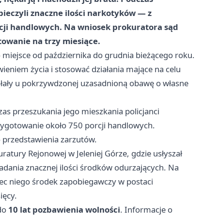
pieczyli
znaczne ilości narkotyków
— z
cji handlowych
. Na wniosek prokuratora sąd
towanie
na trzy miesiące.
o miejsce od października do grudnia bieżącego roku.
ieniem życia i stosować działania mające na celu
łały u pokrzywdzonej uzasadnioną obawę o własne
zas przeszukania jego mieszkania policjanci
rzygotowanie około 750 porcji handlowych.
 przedstawienia zarzutów.
atury Rejonowej w Jeleniej Górze, gdzie usłyszał
iadania znacznej ilości środków odurzających. Na
c niego środek zapobiegawczy w postaci
ięcy.
 do
10 lat pozbawienia wolności
. Informacje o