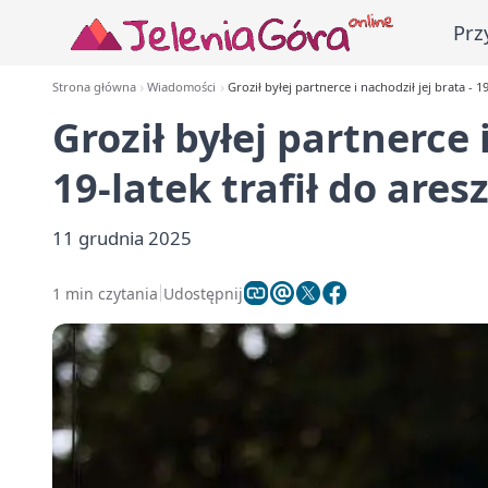
Prz
Strona główna
Wiadomości
Groził byłej partnerce i nachodził jej brata - 19
Groził byłej partnerce i
19-latek trafił do ares
11 grudnia 2025
1 min czytania
Udostępnij