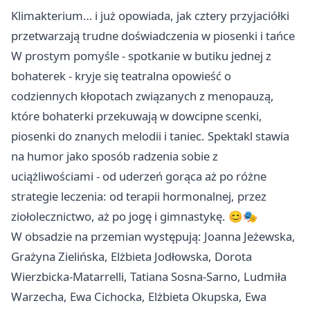
Klimakterium… i już opowiada, jak cztery przyjaciółki
przetwarzają trudne doświadczenia w piosenki i tańce
W prostym pomyśle - spotkanie w butiku jednej z
bohaterek - kryje się teatralna opowieść o
codziennych kłopotach związanych z menopauzą,
które bohaterki przekuwają w dowcipne scenki,
piosenki do znanych melodii i taniec. Spektakl stawia
na humor jako sposób radzenia sobie z
uciążliwościami - od uderzeń gorąca aż po różne
strategie leczenia: od terapii hormonalnej, przez
ziołolecznictwo, aż po jogę i gimnastykę. 😊🎭
W obsadzie na przemian występują: Joanna Jeżewska,
Grażyna Zielińska, Elżbieta Jodłowska, Dorota
Wierzbicka-Matarrelli, Tatiana Sosna-Sarno, Ludmiła
Warzecha, Ewa Cichocka, Elżbieta Okupska, Ewa