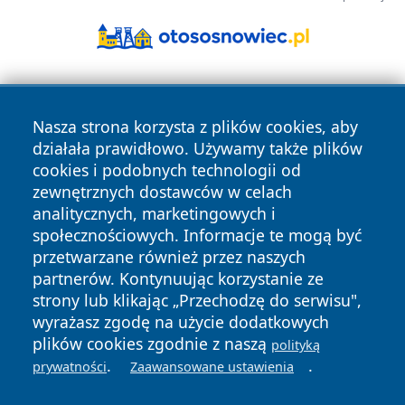
Nasza strona korzysta z plików cookies, aby
działała prawidłowo. Używamy także plików
cookies i podobnych technologii od
zewnętrznych dostawców w celach
Copyright © 2026 jeleniagoraonline.pl Wszystkie prawa
analitycznych, marketingowych i
zastrzeżone.
społecznościowych. Informacje te mogą być
przetwarzane również przez naszych
partnerów. Kontynuując korzystanie ze
Polityka
Polityka
News
Autorzy
strony lub klikając „Przechodzę do serwisu",
Prywatności
Cookies
wyrażasz zgodę na użycie dodatkowych
plików cookies zgodnie z naszą
polityką
.
.
prywatności
Zaawansowane ustawienia