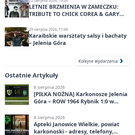
22 sierpnia 2026, 19:00
LETNIE BRZMIENIA W ZAMECZKU:
TRIBUTE TO CHICK COREA & GARY
BURTON – jazzowy koncert
29 sierpnia 2026, 11:00
Karaibskie warsztaty salsy i bachaty
– Jelenia Góra
Kolejne wydarzenia
Ostatnie Artykuły
8 sierpnia 2026
[PIŁKA NOŻNA] Karkonosze Jelenia
Góra – ROW 1964 Rybnik 1:0 w
Betclic 3. Lidze, Grupie 3 (Grupie III)
8 sierpnia 2026
Apteki Janowice Wielkie, powiat
karkonoski - adresy, telefony,