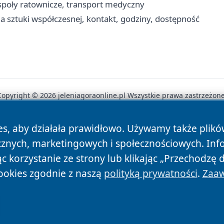
espoły ratownicze, transport medyczny
ia sztuki współczesnej, kontakt, godziny, dostępność
Copyright © 2026 jeleniagoraonline.pl Wszystkie prawa zastrzeżone
es, aby działała prawidłowo. Używamy także plik
News
Autorzy
Polityka Prywatności
Polityka Cookie
cznych, marketingowych i społecznościowych. Inf
 korzystanie ze strony lub klikając „Przechodzę 
ookies zgodnie z naszą
polityką prywatności
.
Zaaw