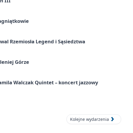
n III
agniątkowie
wal Rzemiosła Legend i Sąsiedztwa
leniej Górze
ila Walczak Quintet – koncert jazzowy
Kolejne wydarzenia