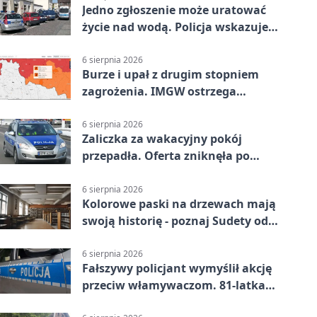
Jedno zgłoszenie może uratować
życie nad wodą. Policja wskazuje
sposób
6 sierpnia 2026
Burze i upał z drugim stopniem
zagrożenia. IMGW ostrzega
turystów
6 sierpnia 2026
Zaliczka za wakacyjny pokój
przepadła. Oferta zniknęła po
przelewie
6 sierpnia 2026
Kolorowe paski na drzewach mają
swoją historię - poznaj Sudety od
środka
6 sierpnia 2026
Fałszywy policjant wymyślił akcję
przeciw włamywaczom. 81-latka
straciła 40 tysięcy złotych