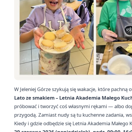
W Jeleniej Górze szykują się wakacje, które pachn
Lato ze smakiem – Letnia Akademia Małego Kuch
próbować i tworzyć coś własnymi rękami — albo do
przygodą. Zamiast nudy są tu kuchenne zadania, wsp
Kiedy i gdzie odbędzie się Letnia Akademia Małego 
29 czerwca 2026 (poniedziałek), godz. 09:00–16: