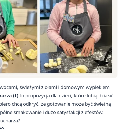
ą owocami, świeżymi ziołami i domowym wypiekiem
arza (I)
to propozycja dla dzieci, które lubią działać,
piero chcą odkryć, że gotowanie może być świetną
ólne smakowanie i dużo satysfakcji z efektów.
Kucharza?
00