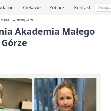
ydatne
Ciekawe
Zobacz
Kontakt
harza (I) w Jeleniej Górze
tnia Akademia Małego
j Górze