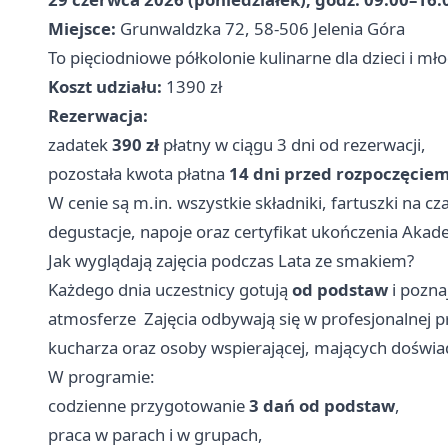
Miejsce:
Grunwaldzka 72, 58-506 Jelenia Góra
To pięciodniowe półkolonie kulinarne dla dzieci i m
Koszt udziału:
1390 zł
Rezerwacja:
zadatek
390 zł
płatny w ciągu 3 dni od rezerwacji,
pozostała kwota płatna
14 dni przed rozpoczęciem
W cenie są m.in. wszystkie składniki, fartuszki na cza
degustacje, napoje oraz certyfikat ukończenia Akade
Jak wyglądają zajęcia podczas Lata ze smakiem?
Każdego dnia uczestnicy gotują
od podstaw
i pozna
atmosferze ‍‍ Zajęcia odbywają się w profesjonalne
kucharza oraz osoby wspierającej, mających doświad
W programie:
codzienne przygotowanie
3 dań od podstaw
,
praca w parach i w grupach,