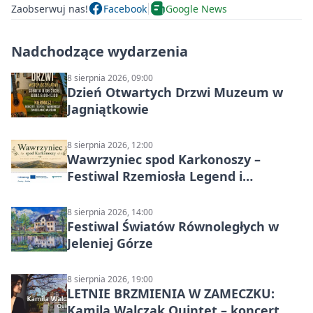
Zaobserwuj nas!
Facebook
Google News
Nadchodzące wydarzenia
8 sierpnia 2026, 09:00
Dzień Otwartych Drzwi Muzeum w
Jagniątkowie
8 sierpnia 2026, 12:00
Wawrzyniec spod Karkonoszy –
Festiwal Rzemiosła Legend i
Sąsiedztwa
8 sierpnia 2026, 14:00
Festiwal Światów Równoległych w
Jeleniej Górze
8 sierpnia 2026, 19:00
LETNIE BRZMIENIA W ZAMECZKU:
Kamila Walczak Quintet – koncert