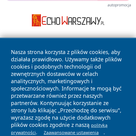
autopromocja
Nasza strona korzysta z plików cookies, aby
działała prawidłowo. Używamy także plików
cookies i podobnych technologii od
zewnętrznych dostawców w celach
Copyright © 2026 jeleniagoraonline.pl Wszystkie prawa
analitycznych, marketingowych i
zastrzeżone.
społecznościowych. Informacje te mogą być
przetwarzane również przez naszych
partnerów. Kontynuując korzystanie ze
Polityka
Polityka
News
Autorzy
strony lub klikając „Przechodzę do serwisu",
Prywatności
Cookies
wyrażasz zgodę na użycie dodatkowych
plików cookies zgodnie z naszą
polityką
.
.
prywatności
Zaawansowane ustawienia