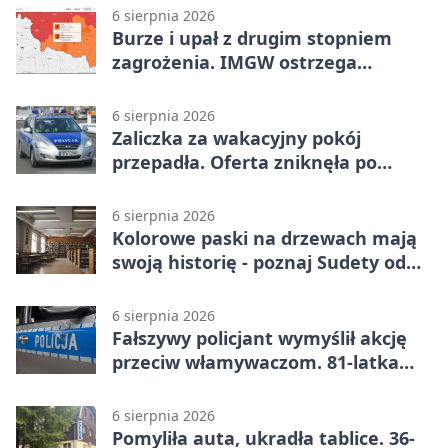
6 sierpnia 2026
Burze i upał z drugim stopniem
zagrożenia. IMGW ostrzega
turystów
6 sierpnia 2026
Zaliczka za wakacyjny pokój
przepadła. Oferta zniknęła po
przelewie
6 sierpnia 2026
Kolorowe paski na drzewach mają
swoją historię - poznaj Sudety od
środka
6 sierpnia 2026
Fałszywy policjant wymyślił akcję
przeciw włamywaczom. 81-latka
straciła 40 tysięcy złotych
6 sierpnia 2026
Pomyliła auta, ukradła tablice. 36-