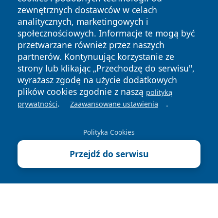
zewnętrznych dostawców w celach
analitycznych, marketingowych i
społecznościowych. Informacje te mogą być
przetwarzane również przez naszych
partnerów. Kontynuując korzystanie ze
Copyright © 2026 jeleniagoraonline.pl Wszystkie prawa
zastrzeżone.
strony lub klikając „Przechodzę do serwisu",
wyrażasz zgodę na użycie dodatkowych
plików cookies zgodnie z naszą
polityką
Polityka
Polityka
.
.
prywatności
Zaawansowane ustawienia
News
Autorzy
Prywatności
Cookies
Polityka Cookies
Przejdź do serwisu