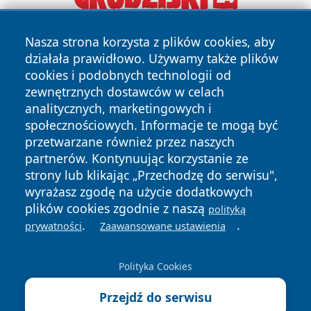
Nasza strona korzysta z plików cookies, aby
działała prawidłowo. Używamy także plików
cookies i podobnych technologii od
zewnętrznych dostawców w celach
analitycznych, marketingowych i
Copyright © 2026 jeleniagoraonline.pl Wszystkie prawa
społecznościowych. Informacje te mogą być
zastrzeżone.
przetwarzane również przez naszych
partnerów. Kontynuując korzystanie ze
strony lub klikając „Przechodzę do serwisu",
Polityka
Polityka
wyrażasz zgodę na użycie dodatkowych
News
Autorzy
Prywatności
Cookies
plików cookies zgodnie z naszą
polityką
.
.
prywatności
Zaawansowane ustawienia
Polityka Cookies
Przejdź do serwisu