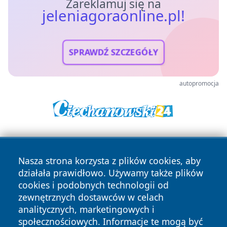
Zareklamuj się na
jeleniagoraonline.pl!
SPRAWDŹ SZCZEGÓŁY
autopromocja
Nasza strona korzysta z plików cookies, aby
działała prawidłowo. Używamy także plików
cookies i podobnych technologii od
zewnętrznych dostawców w celach
Copyright © 2026 jeleniagoraonline.pl Wszystkie prawa
analitycznych, marketingowych i
zastrzeżone.
społecznościowych. Informacje te mogą być