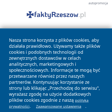
autopromocja
Nasza strona korzysta z plików cookies, aby
działała prawidłowo. Używamy także plików
cookies i podobnych technologii od
zewnętrznych dostawców w celach
Copyright © 2026 jeleniagoraonline.pl Wszystkie prawa
analitycznych, marketingowych i
zastrzeżone.
społecznościowych. Informacje te mogą być
przetwarzane również przez naszych
partnerów. Kontynuując korzystanie ze
Polityka
Polityka
News
Autorzy
strony lub klikając „Przechodzę do serwisu",
Prywatności
Cookies
wyrażasz zgodę na użycie dodatkowych
plików cookies zgodnie z naszą
polityką
.
.
prywatności
Zaawansowane ustawienia