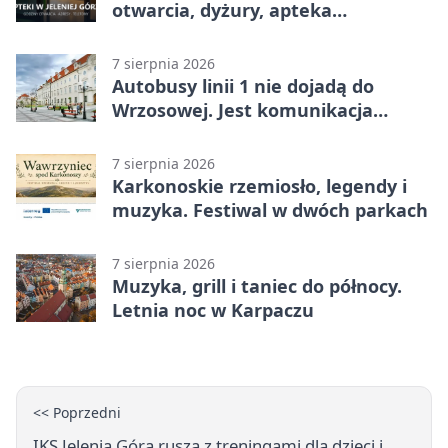
otwarcia, dyżury, apteka
całodobowa
7 sierpnia 2026
Autobusy linii 1 nie dojadą do
Wrzosowej. Jest komunikacja
zastępcza
7 sierpnia 2026
Karkonoskie rzemiosło, legendy i
muzyka. Festiwal w dwóch parkach
7 sierpnia 2026
Muzyka, grill i taniec do północy.
Letnia noc w Karpaczu
<< Poprzedni
IKS Jelenia Góra rusza z treningami dla dzieci i