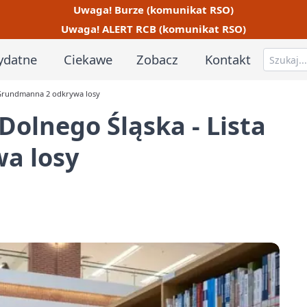
Uwaga! Burze (komunikat RSO)
Uwaga! ALERT RCB (komunikat RSO)
ydatne
Ciekawe
Zobacz
Kontakt
a Grundmanna 2 odkrywa losy
Dolnego Śląska - Lista
a losy