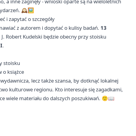
, a inne zaginęły - wnioski oparte są na wieloletnich
darzeń. 🕰️🖼️
ć i zapytać o szczegóły
mawiać z autorem i dopytać o kulisy badań.
13
 J. Robert Kudelski będzie obecny przy stoisku
I
.
y stoisku
 o książce
 wydawnicza, lecz także szansa, by dotknąć lokalnej
ctwo kulturowe regionu. Kto interesuje się zagadkami,
ążce wiele materiału do dalszych poszukiwań. 🙂📖