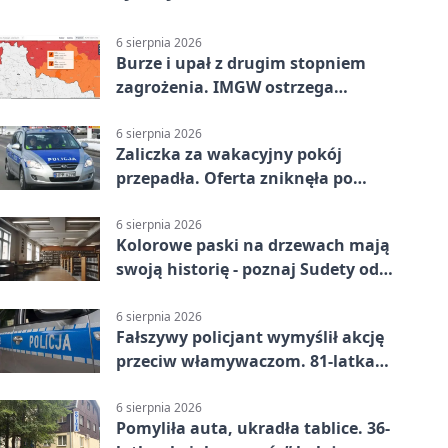
6 sierpnia 2026
Burze i upał z drugim stopniem
zagrożenia. IMGW ostrzega
turystów
6 sierpnia 2026
Zaliczka za wakacyjny pokój
przepadła. Oferta zniknęła po
przelewie
6 sierpnia 2026
Kolorowe paski na drzewach mają
swoją historię - poznaj Sudety od
środka
6 sierpnia 2026
Fałszywy policjant wymyślił akcję
przeciw włamywaczom. 81-latka
straciła 40 tysięcy złotych
6 sierpnia 2026
Pomyliła auta, ukradła tablice. 36-