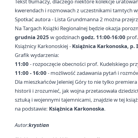
Tekst tłumaczy, dlaczego niektóre kolekcje uratowano
kwerendach i rozmowach z uczestnikami tamtych wy
Spotkać autora - Lista Grundmanna 2 można przejrze
Na Targach Książki Regionalnej będzie okazja poroz
grudnia 2025
w godzinach
godz. 11:00-16:00
prof.
Książnicy Karkonoskiej -
Książnica Karkonoska, p. I
Grafik wydarzenia:
11:00
- rozpoczęcie obecności prof. Kudelskiego prz
11:00 - 16:00
- możliwość zadawania pytań i rozmów
Dla mieszkańców Jeleniej Góry to nie tylko premiera
historii i zrozumieć, jak wojna przetasowała dziedzi
sztuką i wojennymi tajemnicami, znajdzie w tej ksi
na podstawie:
Książnica Karkonoska
.
Autor:
krystian