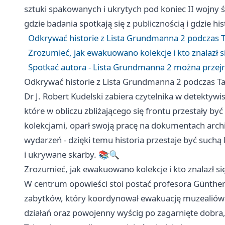
sztuki spakowanych i ukrytych pod koniec II wojny ś
gdzie badania spotkają się z publicznością i gdzie hi
Odkrywać historie z Lista Grundmanna 2 podczas T
Zrozumieć, jak ewakuowano kolekcje i kto znalazł si
Spotkać autora - Lista Grundmanna 2 można przejrz
Odkrywać historie z Lista Grundmanna 2 podczas Ta
Dr J. Robert Kudelski zabiera czytelnika w detektyw
które w obliczu zbliżającego się frontu przestały b
kolekcjami, oparł swoją pracę na dokumentach arc
wydarzeń - dzięki temu historia przestaje być suchą
i ukrywane skarby. 📚🔍
Zrozumieć, jak ewakuowano kolekcje i kto znalazł się
W centrum opowieści stoi postać profesora Günth
zabytków, który koordynował ewakuację muzealiów i
działań oraz powojenny wyścig po zagarnięte dobra, 