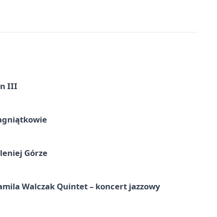
n III
agniątkowie
leniej Górze
ila Walczak Quintet – koncert jazzowy