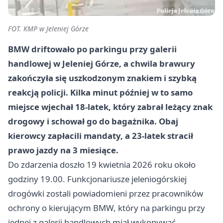
FOT. KMP w Jeleniej Górze
BMW driftowało po parkingu przy galerii
handlowej w Jeleniej Górze, a chwila brawury
zakończyła się uszkodzonym znakiem i szybką
reakcją policji. Kilka minut później w to samo
miejsce wjechał 18-latek, który zabrał leżący znak
drogowy i schował go do bagażnika. Obaj
kierowcy zapłacili mandaty, a 23-latek stracił
prawo jazdy na 3 miesiące.
Do zdarzenia doszło 19 kwietnia 2026 roku około
godziny 19.00. Funkcjonariusze jeleniogórskiej
drogówki zostali powiadomieni przez pracowników
ochrony o kierującym BMW, który na parkingu przy
jednej z galerii handlowych miał wykonywać