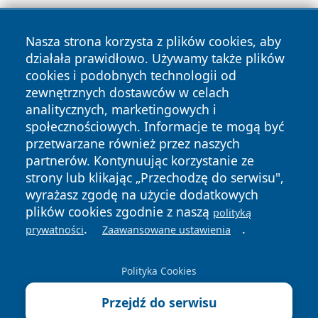
Nasza strona korzysta z plików cookies, aby
działała prawidłowo. Używamy także plików
cookies i podobnych technologii od
zewnętrznych dostawców w celach
Copyright © 2026 jeleniagoraonline.pl Wszystkie prawa
analitycznych, marketingowych i
zastrzeżone.
społecznościowych. Informacje te mogą być
przetwarzane również przez naszych
partnerów. Kontynuując korzystanie ze
Polityka
Polityka
News
Autorzy
strony lub klikając „Przechodzę do serwisu",
Prywatności
Cookies
wyrażasz zgodę na użycie dodatkowych
plików cookies zgodnie z naszą
polityką
.
.
prywatności
Zaawansowane ustawienia
Polityka Cookies
Przejdź do serwisu