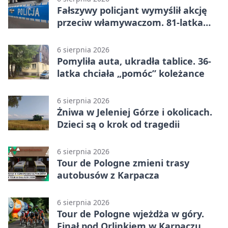
Fałszywy policjant wymyślił akcję
przeciw włamywaczom. 81-latka
straciła 40 tysięcy złotych
6 sierpnia 2026
Pomyliła auta, ukradła tablice. 36-
latka chciała „pomóc” koleżance
6 sierpnia 2026
Żniwa w Jeleniej Górze i okolicach.
Dzieci są o krok od tragedii
6 sierpnia 2026
Tour de Pologne zmieni trasy
autobusów z Karpacza
6 sierpnia 2026
Tour de Pologne wjeżdża w góry.
Finał pod Orlinkiem w Karpaczu