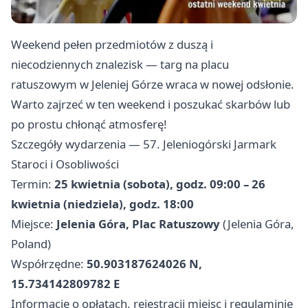
Weekend pełen przedmiotów z duszą i
niecodziennych znalezisk — targ na placu
ratuszowym w Jeleniej Górze wraca w nowej odsłonie.
Warto zajrzeć w ten weekend i poszukać skarbów lub
po prostu chłonąć atmosferę!
Szczegóły wydarzenia — 57. Jeleniogórski Jarmark
Staroci i Osobliwości
Termin:
25 kwietnia (sobota), godz. 09:00 – 26
kwietnia (niedziela), godz. 18:00
Miejsce:
Jelenia Góra, Plac Ratuszowy
(Jelenia Góra,
Poland)
Współrzędne:
50.903187624026 N,
15.734142809782 E
Informacje o opłatach, rejestracji miejsc i regulaminie