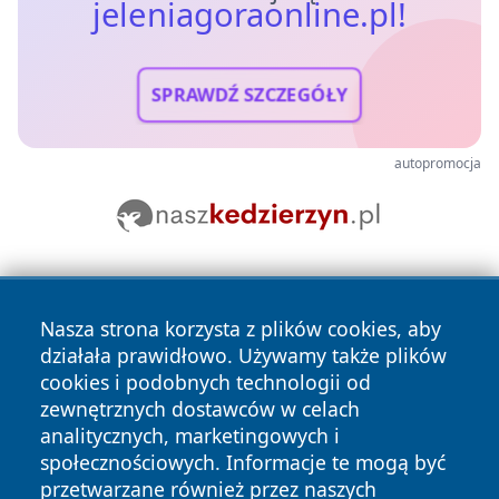
jeleniagoraonline.pl!
SPRAWDŹ SZCZEGÓŁY
autopromocja
Nasza strona korzysta z plików cookies, aby
działała prawidłowo. Używamy także plików
cookies i podobnych technologii od
zewnętrznych dostawców w celach
Copyright © 2026 jeleniagoraonline.pl Wszystkie prawa
analitycznych, marketingowych i
zastrzeżone.
społecznościowych. Informacje te mogą być
przetwarzane również przez naszych