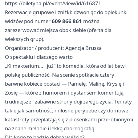
https://biletyna.pl/event/view/id/616871
Rezerwacje grupowe i zniżki: dzwoniąc do opiekunki
widzów pod numer
609 866 861
można
zarezerwować miejsca obok siebie (oferta dla
większych grup).
Organizator / producent: Agencja Brussa
O spektaklu i dlaczego warto
„Klimakterium… i już” to komedia, która od lat bawi
polską publiczność. Na scenie spotkacie cztery
barwne kobiece postaci — Pamelę, Malinę, Krysię i
Zosię — które z humorem i dystansem komentują
trudniejsze i zabawne strony dojrzałego życia. Tematy
takie jak samotność, miłosne perypetie czy domowe
katastrofy przeplatają się z piosenkami przerobionymi
na znane melodie i lekką choreografią.
Dla kogo to będzie dobre wyjście?