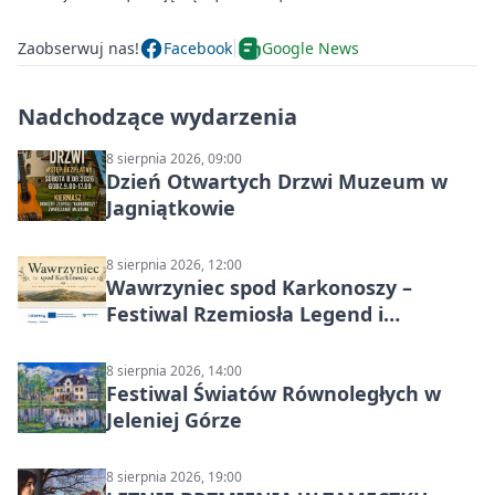
Zaobserwuj nas!
Facebook
Google News
Nadchodzące wydarzenia
8 sierpnia 2026, 09:00
Dzień Otwartych Drzwi Muzeum w
Jagniątkowie
8 sierpnia 2026, 12:00
Wawrzyniec spod Karkonoszy –
Festiwal Rzemiosła Legend i
Sąsiedztwa
8 sierpnia 2026, 14:00
Festiwal Światów Równoległych w
Jeleniej Górze
8 sierpnia 2026, 19:00