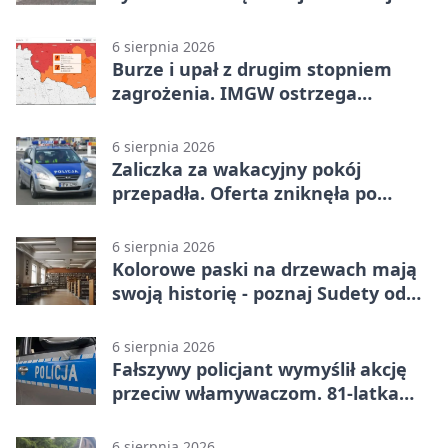
sposób
6 sierpnia 2026
Burze i upał z drugim stopniem
zagrożenia. IMGW ostrzega
turystów
6 sierpnia 2026
Zaliczka za wakacyjny pokój
przepadła. Oferta zniknęła po
przelewie
6 sierpnia 2026
Kolorowe paski na drzewach mają
swoją historię - poznaj Sudety od
środka
6 sierpnia 2026
Fałszywy policjant wymyślił akcję
przeciw włamywaczom. 81-latka
straciła 40 tysięcy złotych
6 sierpnia 2026