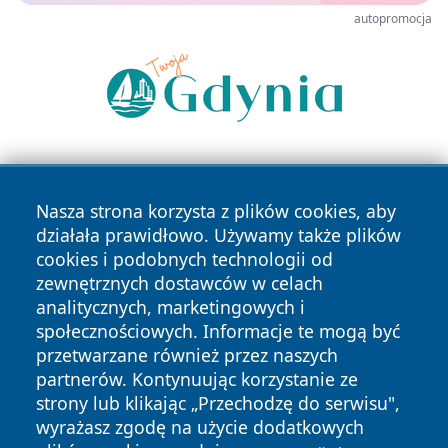
autopromocja
Nasza strona korzysta z plików cookies, aby
działała prawidłowo. Używamy także plików
cookies i podobnych technologii od
zewnętrznych dostawców w celach
Copyright © 2026 jeleniagoraonline.pl Wszystkie prawa
analitycznych, marketingowych i
zastrzeżone.
społecznościowych. Informacje te mogą być
przetwarzane również przez naszych
partnerów. Kontynuując korzystanie ze
Polityka
Polityka
News
Autorzy
strony lub klikając „Przechodzę do serwisu",
Prywatności
Cookies
wyrażasz zgodę na użycie dodatkowych